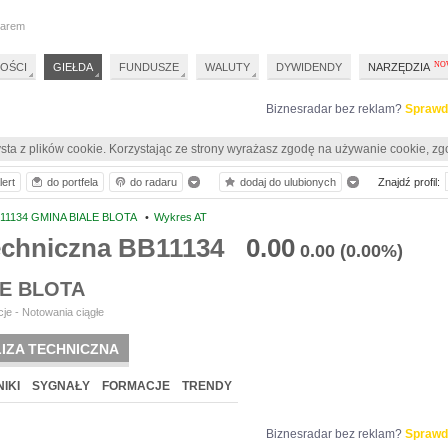
darem
OŚCI
GIEŁDA
FUNDUSZE
WALUTY
DYWIDENDY
NARZĘDZIA
Biznesradar bez reklam?
Sprawd
sta z plików cookie. Korzystając ze strony wyrażasz zgodę na używanie cookie, zg
lert
do portfela
do radaru
dodaj do ulubionych
Znajdź profil:
11134 GMINA BIALE BLOTA
•
Wykres AT
techniczna BB11134
0.00
0.00
(0.00%)
LE BLOTA
je - Notowania ciągłe
IZA TECHNICZNA
IKI
SYGNAŁY
FORMACJE
TRENDY
Biznesradar bez reklam?
Sprawd