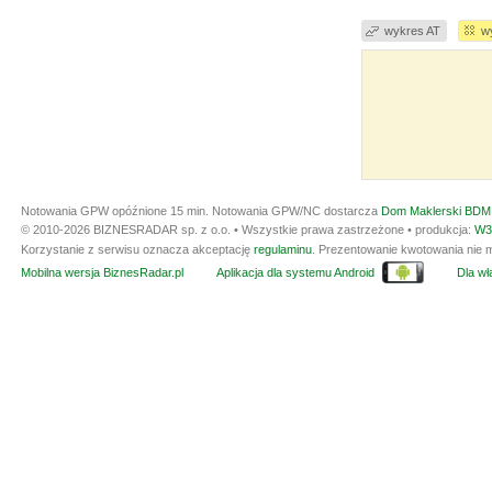
wykres AT
w
Notowania GPW opóźnione 15 min.
Notowania GPW/NC dostarcza
Dom Maklerski BDM 
© 2010-2026 BIZNESRADAR sp. z o.o. • Wszystkie prawa zastrzeżone • produkcja:
W3
Korzystanie z serwisu oznacza akceptację
regulaminu
. Prezentowanie kwotowania nie m
Mobilna wersja BiznesRadar.pl
Aplikacja dla systemu Android
Dla wła