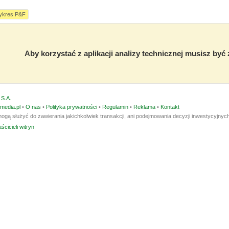
ykres P&F
Aby korzystać z aplikacji analizy technicznej musisz by
S.A.
media.pl
•
O nas
•
Polityka prywatności
•
Regulamin
•
Reklama
•
Kontakt
ogą służyć do zawierania jakichkolwiek transakcji, ani podejmowania decyzji inwestycyjnych
ścicieli witryn