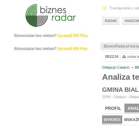
Trwa łączenie z ra
RADAR
WIADOM
Biznesradar bez reklam?
Sprawdź BR Plus
BiznesRadar.pl korzy
Biznesradar bez reklam?
Sprawdź BR Plus
BB11134:
ustaw a
Obligacje Catalyst
•
BB
Analiza 
GMINA BIA
GPW - Catalyst - Obligac
PROFIL
ANAL
WYKRES
WSKAŹN