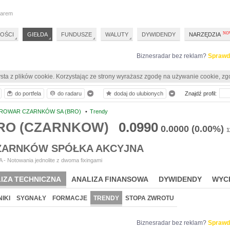
darem
OŚCI
GIEŁDA
FUNDUSZE
WALUTY
DYWIDENDY
NARZĘDZIA
Biznesradar bez reklam?
Sprawd
sta z plików cookie. Korzystając ze strony wyrażasz zgodę na używanie cookie, zg
do portfela
do radaru
dodaj do ulubionych
Znajdź profil:
ROWAR CZARNKÓW SA (BRO)
•
Trendy
BRO (CZARNKOW)
0.0990
0.0000
(0.00%)
1
ZARNKÓW SPÓŁKA AKCYJNA
- Notowania jednolite z dwoma fixingami
IZA TECHNICZNA
ANALIZA FINANSOWA
DYWIDENDY
WYC
IKI
SYGNAŁY
FORMACJE
TRENDY
STOPA ZWROTU
Biznesradar bez reklam?
Sprawd