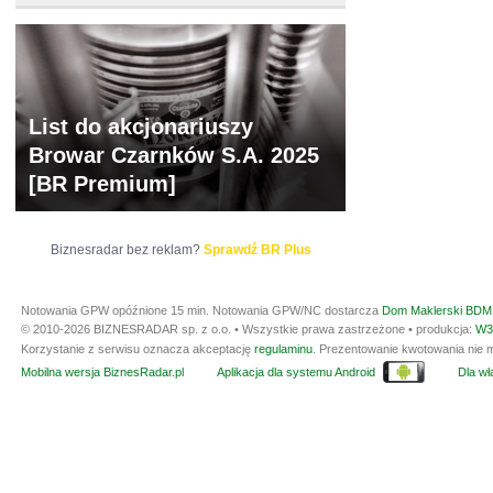
List do akcjonariuszy
Browar Czarnków S.A. 2025
[BR Premium]
Biznesradar bez reklam?
Sprawdź BR Plus
Notowania GPW opóźnione 15 min.
Notowania GPW/NC dostarcza
Dom Maklerski BDM 
© 2010-2026 BIZNESRADAR sp. z o.o. • Wszystkie prawa zastrzeżone • produkcja:
W3
Korzystanie z serwisu oznacza akceptację
regulaminu
. Prezentowanie kwotowania nie m
Mobilna wersja BiznesRadar.pl
Aplikacja dla systemu Android
Dla wła