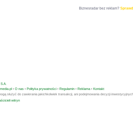
Biznesradar bez reklam?
Sprawd
S.A.
media.pl
•
O nas
•
Polityka prywatności
•
Regulamin
•
Reklama
•
Kontakt
ogą służyć do zawierania jakichkolwiek transakcji, ani podejmowania decyzji inwestycyjnych
ścicieli witryn