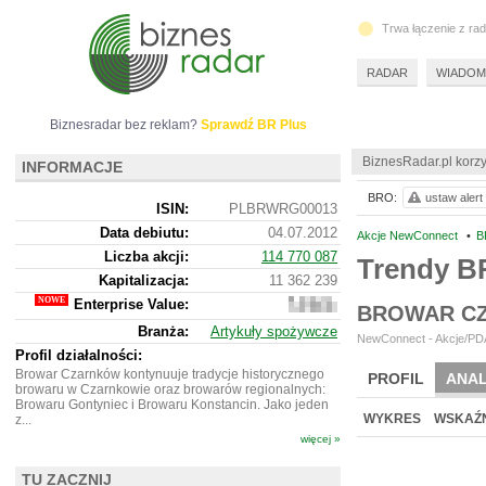
Trwa łączenie z ra
RADAR
WIADOM
Biznesradar bez reklam?
Sprawdź BR Plus
BiznesRadar.pl korzy
INFORMACJE
BRO:
ustaw alert
ISIN:
PLBRWRG00013
Data debiutu:
04.07.2012
Akcje NewConnect
•
B
Liczba akcji:
114 770 087
Trendy 
Kapitalizacja:
11 362 239
Enterprise Value:
18
BROWAR C
463
Branża:
Artykuły spożywcze
239
NewConnect - Akcje/PDA 
Profil działalności:
Browar Czarnków kontynuuje tradycje historycznego
PROFIL
ANAL
browaru w Czarnkowie oraz browarów regionalnych:
Browaru Gontyniec i Browaru Konstancin. Jako jeden
WYKRES
WSKAŹN
z...
więcej »
TU ZACZNIJ