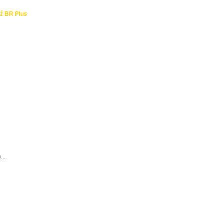
ź BR Plus
...