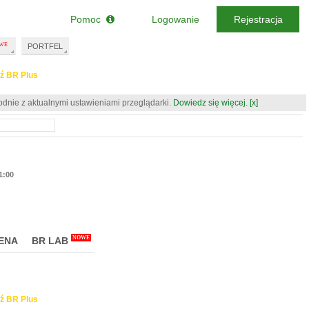
Pomoc
Logowanie
Rejestracja
PORTFEL
ź BR Plus
odnie z aktualnymi ustawieniami przeglądarki.
Dowiedz się więcej.
[x]
1:00
NOWE
ENA
BR LAB
ź BR Plus