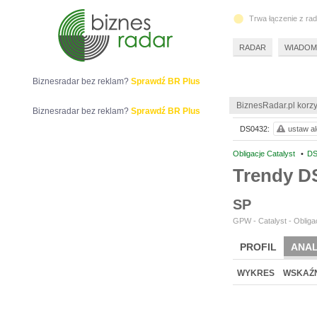
Trwa łączenie z ra
RADAR
WIADOM
Biznesradar bez reklam?
Sprawdź BR Plus
BiznesRadar.pl korzy
Biznesradar bez reklam?
Sprawdź BR Plus
DS0432:
ustaw al
Obligacje Catalyst
•
DS
Trendy D
SP
GPW - Catalyst - Obligac
PROFIL
ANAL
WYKRES
WSKAŹN