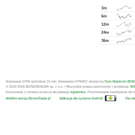
3m
6m
12m
24m
36m
Notowania GPW opóźnione 15 min.
Notowania GPW/NC dostarcza
Dom Maklerski BDM 
© 2010-2026 BIZNESRADAR sp. z o.o. • Wszystkie prawa zastrzeżone • produkcja:
W3
Korzystanie z serwisu oznacza akceptację
regulaminu
. Prezentowanie kwotowania nie m
Mobilna wersja BiznesRadar.pl
Aplikacja dla systemu Android
Dla wła