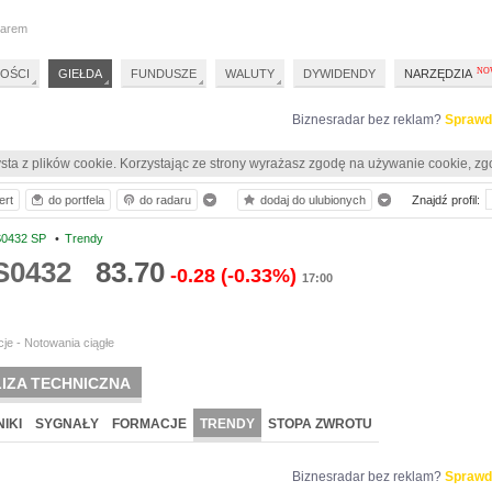
darem
OŚCI
GIEŁDA
FUNDUSZE
WALUTY
DYWIDENDY
NARZĘDZIA
Biznesradar bez reklam?
Sprawd
sta z plików cookie. Korzystając ze strony wyrażasz zgodę na używanie cookie, zg
ert
do portfela
do radaru
dodaj do ulubionych
Znajdź profil:
0432 SP
•
Trendy
S0432
83.70
-0.28
(-0.33%)
17:00
je - Notowania ciągłe
IZA TECHNICZNA
IKI
SYGNAŁY
FORMACJE
TRENDY
STOPA ZWROTU
Biznesradar bez reklam?
Sprawd