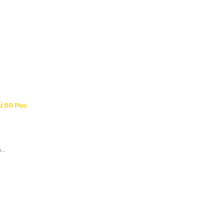
ź BR Plus
...