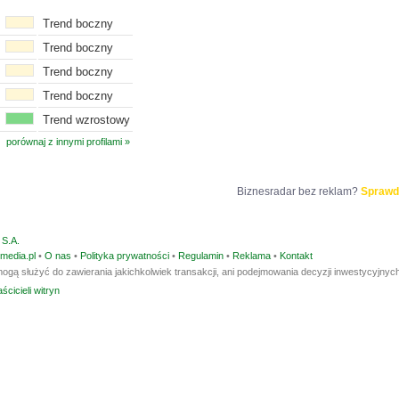
Trend boczny
Trend boczny
Trend boczny
Trend boczny
Trend wzrostowy
porównaj z innymi profilami »
Biznesradar bez reklam?
Sprawd
S.A.
media.pl
•
O nas
•
Polityka prywatności
•
Regulamin
•
Reklama
•
Kontakt
ogą służyć do zawierania jakichkolwiek transakcji, ani podejmowania decyzji inwestycyjnych
ścicieli witryn