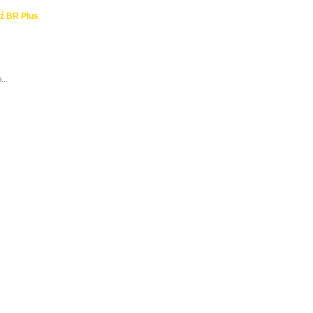
ź BR Plus
...