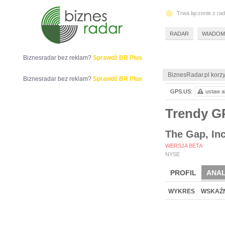
Trwa łączenie z ra
RADAR
WIADOM
Biznesradar bez reklam?
Sprawdź BR Plus
BiznesRadar.pl korzy
Biznesradar bez reklam?
Sprawdź BR Plus
GPS.US:
ustaw al
Trendy 
The Gap, Inc
WERSJA BETA
NYSE
PROFIL
ANAL
WYKRES
WSKAŹN