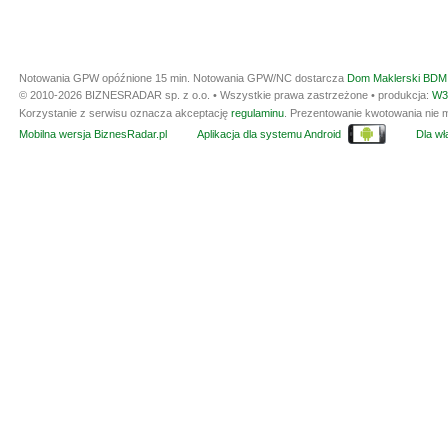
Notowania GPW opóźnione 15 min.
Notowania GPW/NC dostarcza
Dom Maklerski BDM 
© 2010-2026 BIZNESRADAR sp. z o.o. • Wszystkie prawa zastrzeżone • produkcja:
W3
Korzystanie z serwisu oznacza akceptację
regulaminu
. Prezentowanie kwotowania nie m
Mobilna wersja BiznesRadar.pl
Aplikacja dla systemu Android
Dla wła