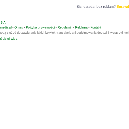
Biznesradar bez reklam?
Sprawd
S.A.
media.pl
•
O nas
•
Polityka prywatności
•
Regulamin
•
Reklama
•
Kontakt
ogą służyć do zawierania jakichkolwiek transakcji, ani podejmowania decyzji inwestycyjnych
ścicieli witryn