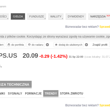
darem
OŚCI
GIEŁDA
FUNDUSZE
WALUTY
DYWIDENDY
NARZĘDZIA
Biznesradar bez reklam?
Sprawd
sta z plików cookie. Korzystając ze strony wyrażasz zgodę na używanie cookie, zg
ert
do portfela
do radaru
dodaj do ulubionych
Znajdź profil:
GPS.US
20.09
-0.29
(-1.42%)
31 lip 22:00
(czas lokalny: 31.07
.
IZA TECHNICZNA
IKI
SYGNAŁY
FORMACJE
TRENDY
STOPA ZWROTU
Biznesradar bez reklam?
Sprawd