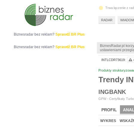
Trwa łączenie z ra
RADAR
WIADOM
Biznesradar bez reklam?
Sprawdź BR Plus
BiznesRadar.pl korzy
Biznesradar bez reklam?
Sprawdź BR Plus
ustawieniami przeglą
INTLCDR73619:
Produkty strukturyzowa
Trendy 
INGBANK
GPW - Certyfikaty Turbo
PROFIL
ANAL
WYKRES
WSKAŹN