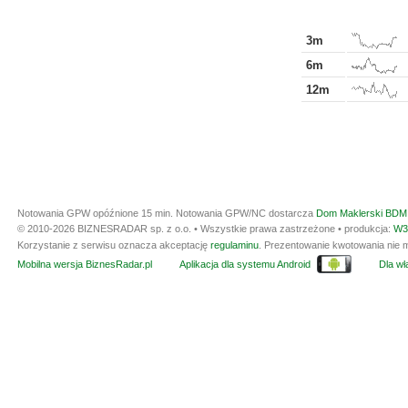
3m
6m
12m
Notowania GPW opóźnione 15 min.
Notowania GPW/NC dostarcza
Dom Maklerski BDM 
© 2010-2026 BIZNESRADAR sp. z o.o. • Wszystkie prawa zastrzeżone • produkcja:
W3
Korzystanie z serwisu oznacza akceptację
regulaminu
. Prezentowanie kwotowania nie m
Mobilna wersja BiznesRadar.pl
Aplikacja dla systemu Android
Dla wła