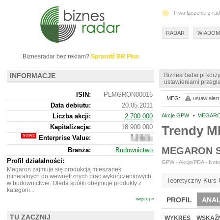
Trwa łączenie z ra
RADAR
WIADOM
Biznesradar bez reklam?
Sprawdź BR Plus
INFORMACJE
BiznesRadar.pl korzy
ustawieniami przeglą
ISIN:
PLMGRON00016
MEG:
ustaw alert
Data debiutu:
20.05.2011
Liczba akcji:
2 700 000
Akcje GPW
•
MEGARO
Kapitalizacja:
18 900 000
Trendy 
Enterprise Value:
18
324
MEGARON S
Branża:
Budownictwo
000
Profil działalności:
GPW - Akcje/PDA - Notow
Megaron zajmuje się produkcją mieszanek
mineralnych do wewnętrznych prac wykończeniowych
Teoretyczny Kurs 
w budownictwie. Oferta spółki obejmuje produkty z
kategorii...
więcej »
PROFIL
ANAL
NOWE
BR LAB
TU ZACZNIJ
WYKRES
WSKAŹN