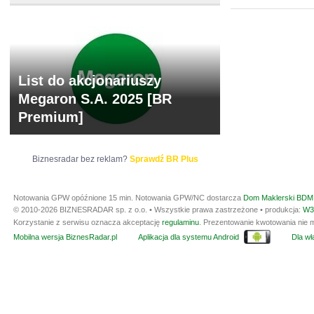
List do akcjonariuszy
Megaron S.A. 2025 [BR
Premium]
Biznesradar bez reklam?
Sprawdź BR Plus
Notowania GPW opóźnione 15 min.
Notowania GPW/NC dostarcza
Dom Maklerski BDM 
© 2010-2026 BIZNESRADAR sp. z o.o. • Wszystkie prawa zastrzeżone • produkcja:
W3
Korzystanie z serwisu oznacza akceptację
regulaminu
. Prezentowanie kwotowania nie m
Mobilna wersja BiznesRadar.pl
Aplikacja dla systemu Android
Dla wła