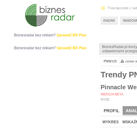
Trwa łączenie z ra
RADAR
WIADOM
Biznesradar bez reklam?
Sprawdź BR Plus
BiznesRadar.pl korzy
Biznesradar bez reklam?
Sprawdź BR Plus
ustawieniami przeglą
PNW.US:
ustaw a
Trendy 
Pinnacle We
WERSJA BETA
NYSE
PROFIL
ANAL
WYKRES
WSKAŹN