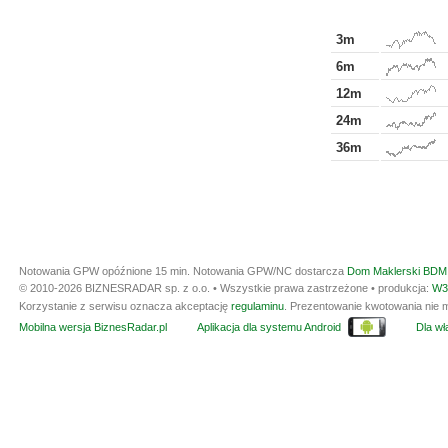
3m
6m
12m
24m
36m
Notowania GPW opóźnione 15 min.
Notowania GPW/NC dostarcza
Dom Maklerski BDM 
© 2010-2026 BIZNESRADAR sp. z o.o. • Wszystkie prawa zastrzeżone • produkcja:
W3
Korzystanie z serwisu oznacza akceptację
regulaminu
. Prezentowanie kwotowania nie m
Mobilna wersja BiznesRadar.pl
Aplikacja dla systemu Android
Dla wła