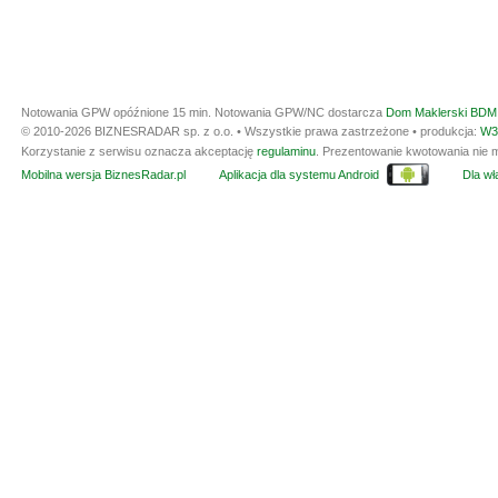
Notowania GPW opóźnione 15 min.
Notowania GPW/NC dostarcza
Dom Maklerski BDM 
© 2010-2026 BIZNESRADAR sp. z o.o. • Wszystkie prawa zastrzeżone • produkcja:
W3
Korzystanie z serwisu oznacza akceptację
regulaminu
. Prezentowanie kwotowania nie m
Mobilna wersja BiznesRadar.pl
Aplikacja dla systemu Android
Dla wła