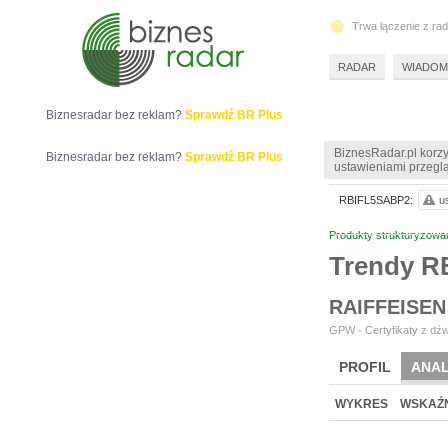
Trwa łączenie z ra
RADAR
WIADOM
Biznesradar bez reklam?
Sprawdź BR Plus
BiznesRadar.pl korzy
Biznesradar bez reklam?
Sprawdź BR Plus
ustawieniami przeglą
RBIFL5SABP2:
u
Produkty strukturyzowa
Trendy 
RAIFFEISEN
GPW - Certyfikaty z dźw
PROFIL
ANAL
WYKRES
WSKAŹN