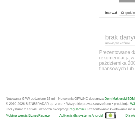
Interwał:
godzi
brak dany
mówią wskaźniki
Prezentowane dan
rekomendacją w 
października 20
finansowych lub 
Notowania GPW opóźnione 15 min.
Notowania GPW/NC dostarcza
Dom Maklerski BDM 
© 2010-2026 BIZNESRADAR sp. z o.o. • Wszystkie prawa zastrzeżone • produkcja:
W3
Korzystanie z serwisu oznacza akceptację
regulaminu
. Prezentowanie kwotowania nie m
Mobilna wersja BiznesRadar.pl
Aplikacja dla systemu Android
Dla wła