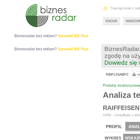
Trwa łączenie z ra
RADAR
WIADOM
Biznesradar bez reklam?
Sprawdź BR Plus
BiznesRadar.
Biznesradar bez reklam?
Sprawdź BR Plus
zgodę na uży
Dowiedz się 
RBIFL5SABP2:
u
Produkty strukturyzowa
Analiza 
RAIFFEISEN
GPW - Certyfikaty z dźw
PROFIL
ANAL
WYKRES
WSKAŹN