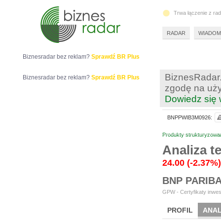
Trwa łączenie z ra
RADAR
WIADOM
Biznesradar bez reklam?
Sprawdź BR Plus
BiznesRadar.
Biznesradar bez reklam?
Sprawdź BR Plus
zgodę na uży
Dowiedz się 
BNPPWIB3M0926:
Produkty strukturyzowa
Analiza 
24.00
(-2.37%)
BNP PARIB
GPW - Certyfikaty inwes
PROFIL
ANAL