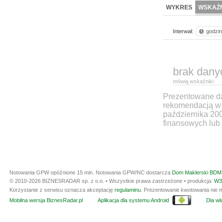
WYKRES
WSKAŹN
Interwał:
godzi
brak dany
mówią wskaźniki
Prezentowane dan
rekomendacją w 
października 20
finansowych lub 
Notowania GPW opóźnione 15 min.
Notowania GPW/NC dostarcza
Dom Maklerski BDM 
© 2010-2026 BIZNESRADAR sp. z o.o. • Wszystkie prawa zastrzeżone • produkcja:
W3
Korzystanie z serwisu oznacza akceptację
regulaminu
. Prezentowanie kwotowania nie m
Mobilna wersja BiznesRadar.pl
Aplikacja dla systemu Android
Dla wła