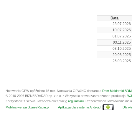
Data
23.07.2026
10.07.2026
01.07.2026
03.11.2025
03.10.2025
20.08.2025
26.03.2025
Notowania GPW opóźnione 15 min.
Notowania GPW/NC dostarcza
Dom Maklerski BDM 
© 2010-2026 BIZNESRADAR sp. z o.o. • Wszystkie prawa zastrzeżone • produkcja:
W3
Korzystanie z serwisu oznacza akceptację
regulaminu
. Prezentowanie kwotowania nie m
Mobilna wersja BiznesRadar.pl
Aplikacja dla systemu Android
Dla wła