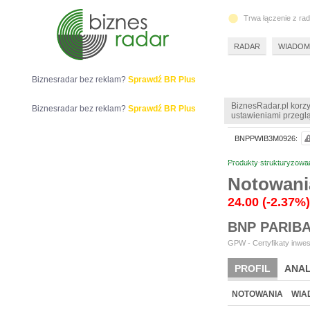
Trwa łączenie z ra
RADAR
WIADOM
Biznesradar bez reklam?
Sprawdź BR Plus
BiznesRadar.pl korzy
Biznesradar bez reklam?
Sprawdź BR Plus
ustawieniami przeglą
BNPPWIB3M0926:
Produkty strukturyzowa
Notowani
24.00
(-2.37%)
BNP PARIB
GPW - Certyfikaty inwes
PROFIL
ANAL
NOTOWANIA
WIA