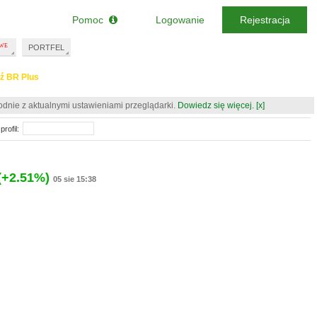
Pomoc
Logowanie
Rejestracja
PORTFEL
ź BR Plus
odnie z aktualnymi ustawieniami przeglądarki.
Dowiedz się więcej.
[x]
profil:
(+2.51%)
05 sie 15:38