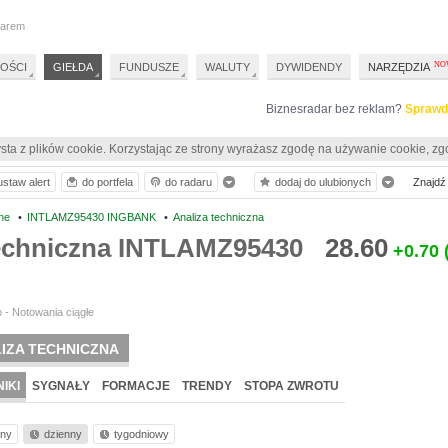
darem
OŚCI
GIEŁDA
FUNDUSZE
WALUTY
DYWIDENDY
NARZĘDZIA
Biznesradar bez reklam?
Sprawd
sta z plików cookie. Korzystając ze strony wyrażasz zgodę na używanie cookie, zg
ustaw alert
do portfela
do radaru
dodaj do ulubionych
Znajdź 
ne
•
INTLAMZ95430 INGBANK
•
Analiza techniczna
techniczna INTLAMZ95430
28.60
+0.70
 - Notowania ciągłe
IZA TECHNICZNA
IKI
SYGNAŁY
FORMACJE
TRENDY
STOPA ZWROTU
nny
dzienny
tygodniowy