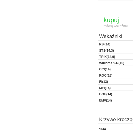
kupuj
mówią wskaźniki
Wskaźniki
RSI(14)
STS(14,3)
TRIX(14,9)
Williams %R(10)
CCI(14)
ROC(15)
FI(13)
MFI(14)
BOP(14)
EMV(14)
Krzywe kroczą
SMA