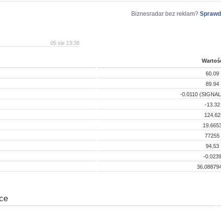
Biznesradar bez reklam?
Sprawd
05 sie 13:38
Wartoś
60.09
89.94
-0.0110 (SIGNAL
-13.32
124.62
19.665
77255
94.53
-0.023
36.08879
ce