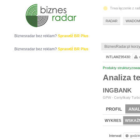
Trwa łączenie z ra
RADAR
WIADOM
Biznesradar bez reklam?
Sprawdź BR Plus
BiznesRadar.pl korzy
Biznesradar bez reklam?
Sprawdź BR Plus
INTLAMZ95430:
Produkty strukturyzowa
Analiza 
INGBANK
GPW - Certyfikaty Turbo
PROFIL
ANAL
WYKRES
WSKAŹN
Interwał:
godzi