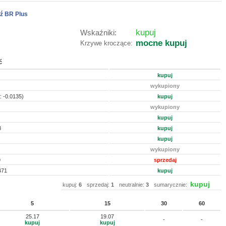
ź BR Plus
kupuj
Wskaźniki:
mocne kupuj
Krzywe kroczące:
ć
kupuj
wykupiony
: -0.0135)
kupuj
wykupiony
kupuj
3
kupuj
kupuj
wykupiony
9
sprzedaj
471
kupuj
kupuj
kupuj:
6
sprzedaj:
1
neutralnie:
3
sumarycznie:
5
15
30
60
25.17
19.07
-
-
kupuj
kupuj