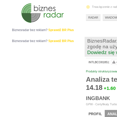
Trwa łączenie z ra
RADAR
WIADOM
Biznesradar bez reklam?
Sprawdź BR Plus
BiznesRadar.
Biznesradar bez reklam?
Sprawdź BR Plus
zgodę na uży
Dowiedz się 
INTLBCO81851:
Produkty strukturyzowa
Analiza 
14.18
+1.60
INGBANK
GPW - Certyfikaty Turbo
PROFIL
ANAL