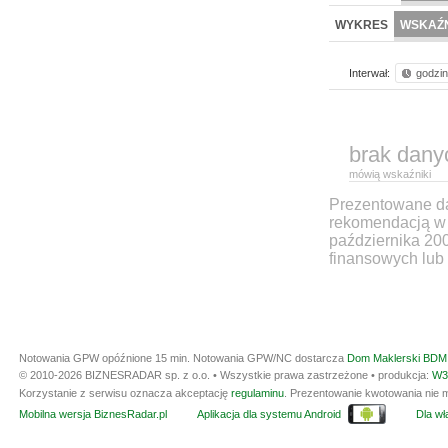
WYKRES
WSKAŹN
Interwał:
godzi
brak dany
mówią wskaźniki
Prezentowane dan
rekomendacją w 
października 20
finansowych lub 
Notowania GPW opóźnione 15 min.
Notowania GPW/NC dostarcza
Dom Maklerski BDM 
© 2010-2026 BIZNESRADAR sp. z o.o. • Wszystkie prawa zastrzeżone • produkcja:
W3
Korzystanie z serwisu oznacza akceptację
regulaminu
. Prezentowanie kwotowania nie m
Mobilna wersja BiznesRadar.pl
Aplikacja dla systemu Android
Dla wła