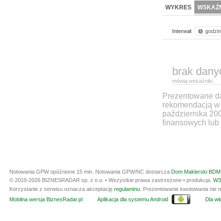
WYKRES
WSKAŹN
Interwał:
godzi
brak dany
mówią wskaźniki
Prezentowane dan
rekomendacją w 
października 20
finansowych lub 
Notowania GPW opóźnione 15 min.
Notowania GPW/NC dostarcza
Dom Maklerski BDM 
© 2010-2026 BIZNESRADAR sp. z o.o. • Wszystkie prawa zastrzeżone • produkcja:
W3
Korzystanie z serwisu oznacza akceptację
regulaminu
. Prezentowanie kwotowania nie m
Mobilna wersja BiznesRadar.pl
Aplikacja dla systemu Android
Dla wła