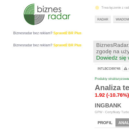
Trwa łączenie z ra
RADAR
WIADOM
Biznesradar bez reklam?
Sprawdź BR Plus
BiznesRadar.
Biznesradar bez reklam?
Sprawdź BR Plus
zgodę na uży
Dowiedz się 
INTLBCO89748:
Produkty strukturyzowa
Analiza 
1.92
(-10.76%)
INGBANK
GPW - Certyfikaty Turbo
PROFIL
ANAL