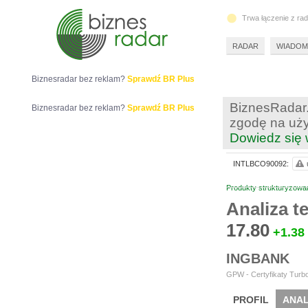
Trwa łączenie z ra
RADAR
WIADOM
Biznesradar bez reklam?
Sprawdź BR Plus
BiznesRadar.
Biznesradar bez reklam?
Sprawdź BR Plus
zgodę na uży
Dowiedz się 
INTLBCO90092:
Produkty strukturyzowa
Analiza 
17.80
+1.38
INGBANK
GPW - Certyfikaty Turbo
PROFIL
ANAL