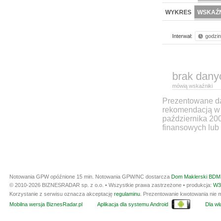
WYKRES
WSKAŹN
Interwał:
godzi
brak dany
mówią wskaźniki
Prezentowane dan
rekomendacją w 
października 20
finansowych lub 
Notowania GPW opóźnione 15 min.
Notowania GPW/NC dostarcza
Dom Maklerski BDM 
© 2010-2026 BIZNESRADAR sp. z o.o. • Wszystkie prawa zastrzeżone • produkcja:
W3
Korzystanie z serwisu oznacza akceptację
regulaminu
. Prezentowanie kwotowania nie m
Mobilna wersja BiznesRadar.pl
Aplikacja dla systemu Android
Dla wła