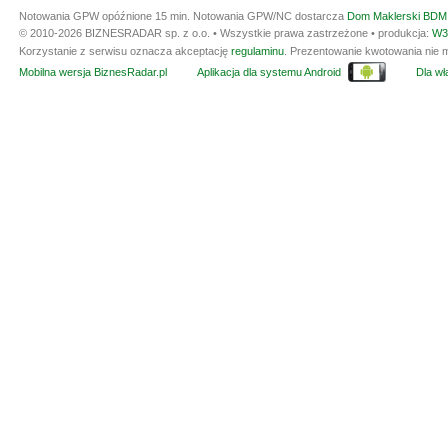
Notowania GPW opóźnione 15 min.
Notowania GPW/NC dostarcza
Dom Maklerski BDM 
© 2010-2026 BIZNESRADAR sp. z o.o. • Wszystkie prawa zastrzeżone • produkcja:
W3
Korzystanie z serwisu oznacza akceptację
regulaminu
. Prezentowanie kwotowania nie m
Mobilna wersja BiznesRadar.pl
Aplikacja dla systemu Android
Dla wła