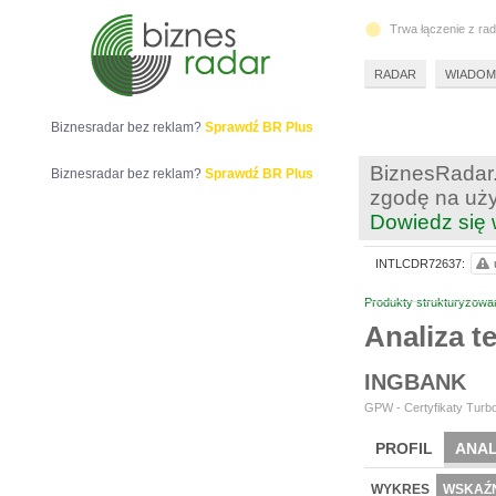
Trwa łączenie z ra
RADAR
WIADOM
Biznesradar bez reklam?
Sprawdź BR Plus
BiznesRadar.
Biznesradar bez reklam?
Sprawdź BR Plus
zgodę na uży
Dowiedz się 
INTLCDR72637:
Produkty strukturyzowa
Analiza 
INGBANK
GPW - Certyfikaty Turbo
PROFIL
ANAL
WYKRES
WSKAŹN