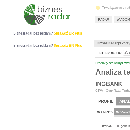
Trwa łączenie z ra
RADAR
WIADOM
Biznesradar bez reklam?
Sprawdź BR Plus
BiznesRadar.pl korzy
Biznesradar bez reklam?
Sprawdź BR Plus
INTLNVD82446:
Produkty strukturyzowa
Analiza 
INGBANK
GPW - Certyfikaty Turbo
PROFIL
ANAL
WYKRES
WSKAŹN
Interwał:
godzi