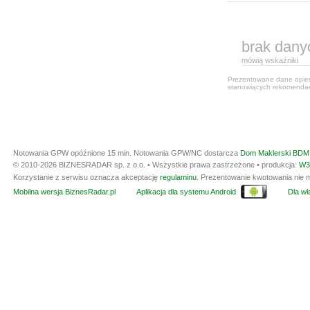
brak dany
mówią wskaźniki
Prezentowane dane opiera
stanowiących rekomendacj
Notowania GPW opóźnione 15 min.
Notowania GPW/NC dostarcza
Dom Maklerski BDM 
© 2010-2026 BIZNESRADAR sp. z o.o. • Wszystkie prawa zastrzeżone • produkcja:
W3
Korzystanie z serwisu oznacza akceptację
regulaminu
. Prezentowanie kwotowania nie m
Mobilna wersja BiznesRadar.pl
Aplikacja dla systemu Android
Dla wła