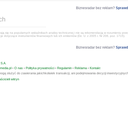
Biznesradar bez reklam?
Sprawd
ch
ją się na popularnych wskaźnikach analizy technicznej i nie są rekomendacją w rozumieniu przep
e dotyczące instrumentów finansowych lub ich emitentów (Dz. U. z 2005 r. Nr 206, poz. 1715).
Biznesradar bez reklam?
Sprawd
S.A.
media.pl
•
O nas
•
Polityka prywatności
•
Regulamin
•
Reklama
•
Kontakt
ogą służyć do zawierania jakichkolwiek transakcji, ani podejmowania decyzji inwestycyjnych
ścicieli witryn