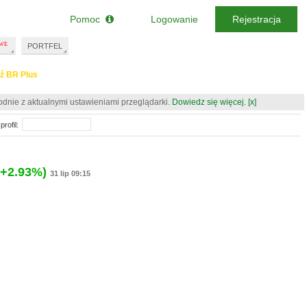
Pomoc
Logowanie
Rejestracja
PORTFEL
ź BR Plus
odnie z aktualnymi ustawieniami przeglądarki.
Dowiedz się więcej.
[x]
profil:
(+2.93%)
31 lip 09:15