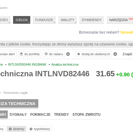
darem
OŚCI
GIEŁDA
FUNDUSZE
WALUTY
DYWIDENDY
NARZĘDZIA
Biznesradar bez reklam?
Sprawd
sta z plików cookie. Korzystając ze strony wyrażasz zgodę na używanie cookie, zg
ustaw alert
do portfela
do radaru
dodaj do ulubionych
Znajdź 
ne
•
INTLNVD82446 INGBANK
•
Analiza techniczna
techniczna INTLNVD82446
31.65
+0.90
 - Notowania ciągłe
IZA TECHNICZNA
IKI
SYGNAŁY
FORMACJE
TRENDY
STOPA ZWROTU
nny
dzienny
tygodniowy