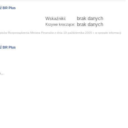
ź BR Plus
brak danych
Wskaźniki:
brak danych
Krzywe kroczące:
isów Rozporządzenia Ministra Finansów z dnia 19 października 2005 r. w sprawie informacji
ź BR Plus
...