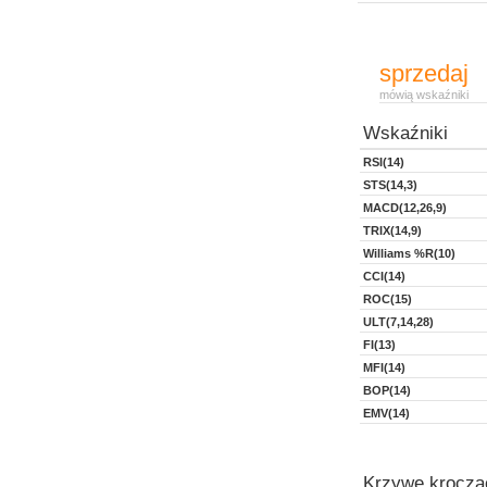
sprzedaj
mówią wskaźniki
Wskaźniki
RSI(14)
STS(14,3)
MACD(12,26,9)
TRIX(14,9)
Williams %R(10)
CCI(14)
ROC(15)
ULT(7,14,28)
FI(13)
MFI(14)
BOP(14)
EMV(14)
Krzywe kroczą