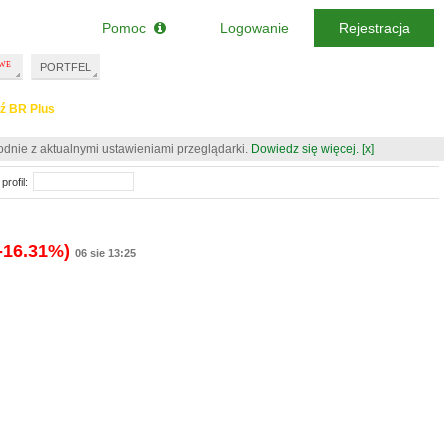
Pomoc
Logowanie
Rejestracja
PORTFEL
ź BR Plus
odnie z aktualnymi ustawieniami przeglądarki.
Dowiedz się więcej.
[x]
profil:
-16.31%)
06 sie 13:25