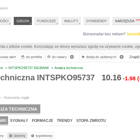
darem
OŚCI
GIEŁDA
FUNDUSZE
WALUTY
DYWIDENDY
NARZĘDZIA
Biznesradar bez reklam?
Sprawd
sta z plików cookie. Korzystając ze strony wyrażasz zgodę na używanie cookie, zg
ustaw alert
do portfela
do radaru
dodaj do ulubionych
Znajdź 
ne
•
INTSPKO95737 INGBANK
•
Analiza techniczna
techniczna INTSPKO95737
10.16
-1.98
(
 - Notowania ciągłe
IZA TECHNICZNA
IKI
SYGNAŁY
FORMACJE
TRENDY
STOPA ZWROTU
nny
dzienny
tygodniowy