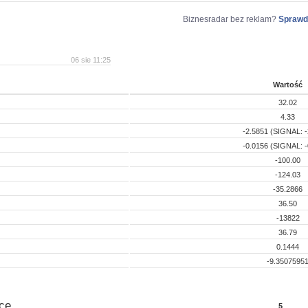
Biznesradar bez reklam?
Sprawd
06 sie 11:25
Wartość
32.02
4.33
-2.5851 (SIGNAL: -
-0.0156 (SIGNAL: -
-100.00
-124.03
-35.2866
36.50
-13822
36.79
0.1444
-9.3507595
ce
5