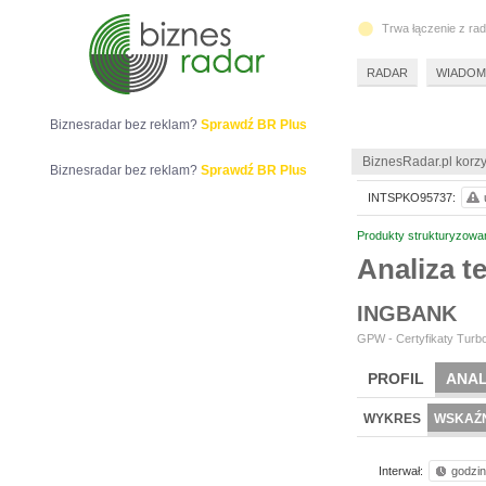
Trwa łączenie z ra
RADAR
WIADOM
Biznesradar bez reklam?
Sprawdź BR Plus
BiznesRadar.pl korzy
Biznesradar bez reklam?
Sprawdź BR Plus
INTSPKO95737:
Produkty strukturyzowa
Analiza 
INGBANK
GPW - Certyfikaty Turbo
PROFIL
ANAL
WYKRES
WSKAŹN
Interwał:
godzi