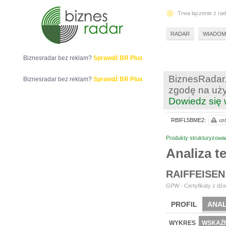
Trwa łączenie z ra
RADAR
WIADOM
Biznesradar bez reklam?
Sprawdź BR Plus
BiznesRadar.
Biznesradar bez reklam?
Sprawdź BR Plus
zgodę na uży
Dowiedz się 
RBIFL5BME2:
us
Produkty strukturyzowa
Analiza 
RAIFFEISEN
GPW - Certyfikaty z dźw
PROFIL
ANAL
WYKRES
WSKAŹN