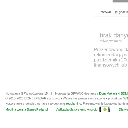
Interwał:
godzi
brak dany
mówią wskaźniki
Prezentowane dan
rekomendacją w 
października 20
finansowych lub 
Notowania GPW opóźnione 15 min.
Notowania GPW/NC dostarcza
Dom Maklerski BDM 
© 2010-2026 BIZNESRADAR sp. z o.o. • Wszystkie prawa zastrzeżone • produkcja:
W3
Korzystanie z serwisu oznacza akceptację
regulaminu
. Prezentowanie kwotowania nie m
Mobilna wersja BiznesRadar.pl
Aplikacja dla systemu Android
Dla wła