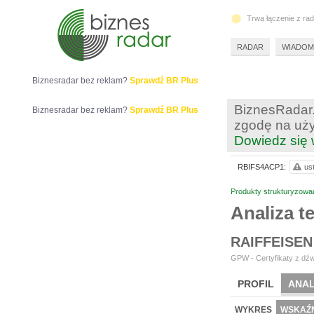
Trwa łączenie z ra
RADAR
WIADOM
Biznesradar bez reklam?
Sprawdź BR Plus
BiznesRadar.
Biznesradar bez reklam?
Sprawdź BR Plus
zgodę na uży
Dowiedz się 
RBIFS4ACP1:
us
Produkty strukturyzowa
Analiza 
RAIFFEISEN
GPW - Certyfikaty z dźw
PROFIL
ANAL
WYKRES
WSKAŹN