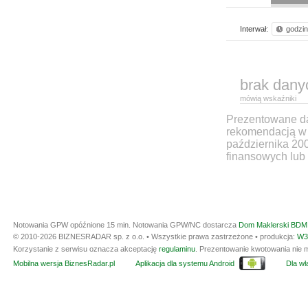
Interwał:
godzi
brak dany
mówią wskaźniki
Prezentowane dan
rekomendacją w 
października 20
finansowych lub 
Notowania GPW opóźnione 15 min.
Notowania GPW/NC dostarcza
Dom Maklerski BDM 
© 2010-2026 BIZNESRADAR sp. z o.o. • Wszystkie prawa zastrzeżone • produkcja:
W3
Korzystanie z serwisu oznacza akceptację
regulaminu
. Prezentowanie kwotowania nie m
Mobilna wersja BiznesRadar.pl
Aplikacja dla systemu Android
Dla wła