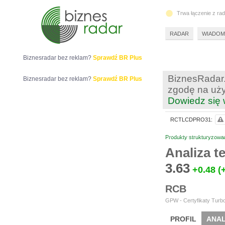
Trwa łączenie z ra
RADAR
WIADOM
Biznesradar bez reklam?
Sprawdź BR Plus
BiznesRadar.
Biznesradar bez reklam?
Sprawdź BR Plus
zgodę na uży
Dowiedz się 
RCTLCDPRO31:
Produkty strukturyzowa
Analiza 
3.63
+0.48
(
RCB
GPW - Certyfikaty Turbo
PROFIL
ANAL