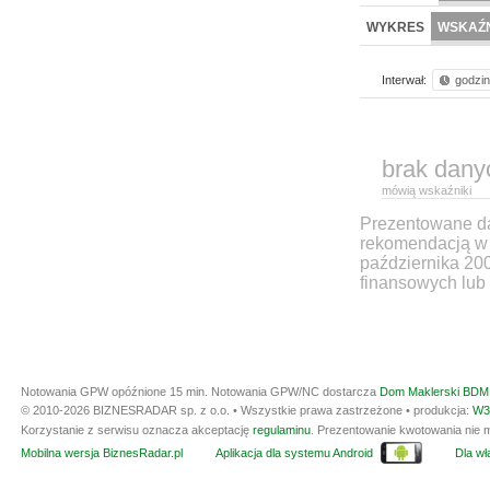
WYKRES
WSKAŹN
Interwał:
godzi
brak dany
mówią wskaźniki
Prezentowane dan
rekomendacją w 
października 20
finansowych lub 
Notowania GPW opóźnione 15 min.
Notowania GPW/NC dostarcza
Dom Maklerski BDM 
© 2010-2026 BIZNESRADAR sp. z o.o. • Wszystkie prawa zastrzeżone • produkcja:
W3
Korzystanie z serwisu oznacza akceptację
regulaminu
. Prezentowanie kwotowania nie m
Mobilna wersja BiznesRadar.pl
Aplikacja dla systemu Android
Dla wła