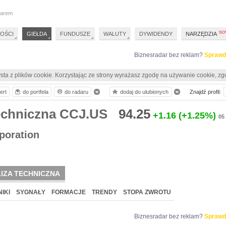
darem
OŚCI
GIEŁDA
FUNDUSZE
WALUTY
DYWIDENDY
NARZĘDZIA
Biznesradar bez reklam?
Sprawd
sta z plików cookie. Korzystając ze strony wyrażasz zgodę na używanie cookie, zg
ert
do portfela
do radaru
dodaj do ulubionych
Znajdź profil:
techniczna CCJ.US
94.25
+1.16
(+1.25%)
05
poration
IZA TECHNICZNA
IKI
SYGNAŁY
FORMACJE
TRENDY
STOPA ZWROTU
Biznesradar bez reklam?
Sprawd