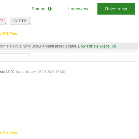
Pomoc
Logowanie
Rejestracja
PORTFEL
ź BR Plus
odnie z aktualnymi ustawieniami przeglądarki.
Dowiedz się więcej.
[x]
 sie 22:00
(czas lokalny: 05.08.2026 16:00)
ź BR Plus