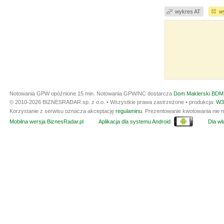
wykres AT
w
Notowania GPW opóźnione 15 min.
Notowania GPW/NC dostarcza
Dom Maklerski BDM 
© 2010-2026 BIZNESRADAR sp. z o.o. • Wszystkie prawa zastrzeżone • produkcja:
W3
Korzystanie z serwisu oznacza akceptację
regulaminu
. Prezentowanie kwotowania nie m
Mobilna wersja BiznesRadar.pl
Aplikacja dla systemu Android
Dla wła