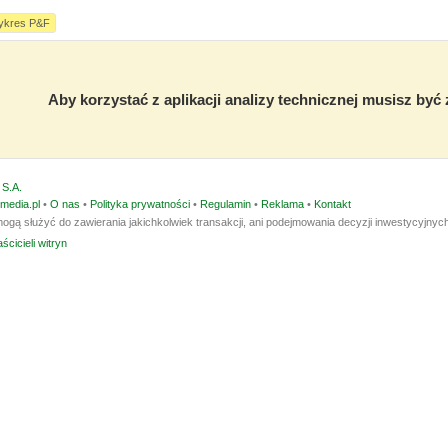
ykres P&F
Aby korzystać z aplikacji analizy technicznej musisz by
S.A.
media.pl
•
O nas
•
Polityka prywatności
•
Regulamin
•
Reklama
•
Kontakt
ogą służyć do zawierania jakichkolwiek transakcji, ani podejmowania decyzji inwestycyjnych
ścicieli witryn