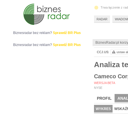
Trwa łączenie z ra
RADAR
WIADOM
Biznesradar bez reklam?
Sprawdź BR Plus
BiznesRadar.pl korzy
Biznesradar bez reklam?
Sprawdź BR Plus
CCJ.US:
ustaw al
Analiza 
Cameco Cor
WERSJA BETA
NYSE
PROFIL
ANAL
WYKRES
WSKAŹN