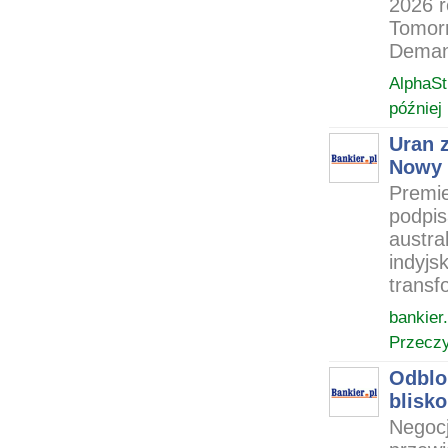
2026 r
Tomorr
Demand
AlphaSt
później
Uran z
Nowy 
Premie
podpis
austra
indyjs
transf
bankier.
Przeczy
Odblo
blisk
Negoc