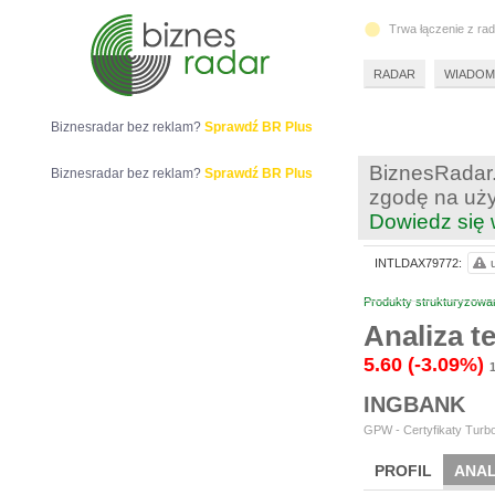
Trwa łączenie z ra
RADAR
WIADOM
Biznesradar bez reklam?
Sprawdź BR Plus
BiznesRadar.
Biznesradar bez reklam?
Sprawdź BR Plus
zgodę na uży
Dowiedz się 
INTLDAX79772:
Produkty strukturyzowa
Analiza 
5.60
(-3.09%)
1
INGBANK
GPW - Certyfikaty Turbo
PROFIL
ANAL