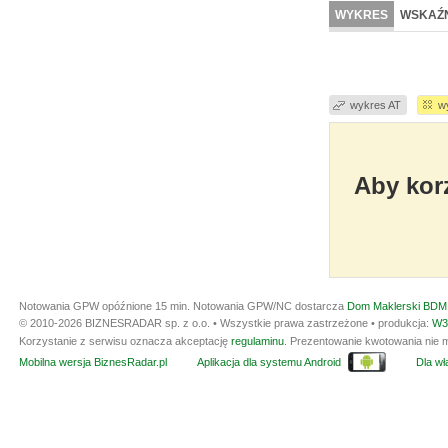
WYKRES
WSKAŹN
wykres AT
w
Aby korz
Notowania GPW opóźnione 15 min.
Notowania GPW/NC dostarcza
Dom Maklerski BDM 
© 2010-2026 BIZNESRADAR sp. z o.o. • Wszystkie prawa zastrzeżone • produkcja:
W3
Korzystanie z serwisu oznacza akceptację
regulaminu
. Prezentowanie kwotowania nie m
Mobilna wersja BiznesRadar.pl
Aplikacja dla systemu Android
Dla wła