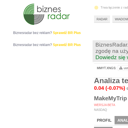
Trwa łączenie z ra
RADAR
WIADOM
Biznesradar bez reklam?
Sprawdź BR Plus
BiznesRadar.
Biznesradar bez reklam?
Sprawdź BR Plus
zgodę na uży
Dowiedz się 
MMYT.XNGS:
ust
Analiza 
0.04
(-0.07%)
MakeMyTrip 
WERSJA BETA
NASDAQ
PROFIL
ANAL