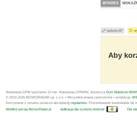
WYKRES
WSKAŹN
wykres AT
w
Aby korz
Notowania GPW opóźnione 15 min.
Notowania GPW/NC dostarcza
Dom Maklerski BDM 
© 2010-2026 BIZNESRADAR sp. z o.o. • Wszystkie prawa zastrzeżone • produkcja:
W3
Korzystanie z serwisu oznacza akceptację
regulaminu
. Prezentowanie kwotowania nie m
Mobilna wersja BiznesRadar.pl
Aplikacja dla systemu Android
Dla wła