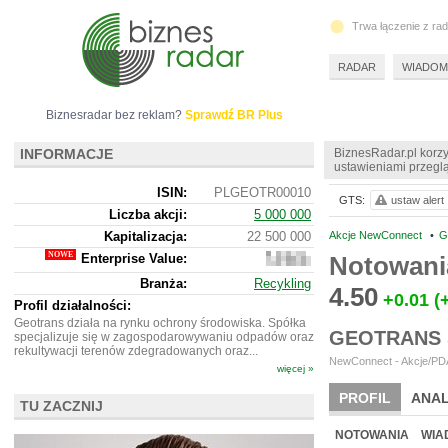
Trwa łączenie z ra
RADAR
WIADOM
Biznesradar bez reklam?
Sprawdź BR Plus
INFORMACJE
BiznesRadar.pl korzy
ustawieniami przeglą
ISIN:
PLGEOTR00010
GTS:
ustaw alert
Liczba akcji:
5 000 000
Kapitalizacja:
22 500 000
Akcje NewConnect
•
G
Enterprise Value:
Notowani
18
967
Branża:
Recykling
000
4.50
+0.01
(
Profil działalności:
Geotrans działa na rynku ochrony środowiska. Spółka
GEOTRANS 
specjalizuje się w zagospodarowywaniu odpadów oraz
rekultywacji terenów zdegradowanych oraz...
NewConnect - Akcje/PDA
więcej »
PROFIL
ANAL
TU ZACZNIJ
NOWE
BR LAB
NOTOWANIA
WIA