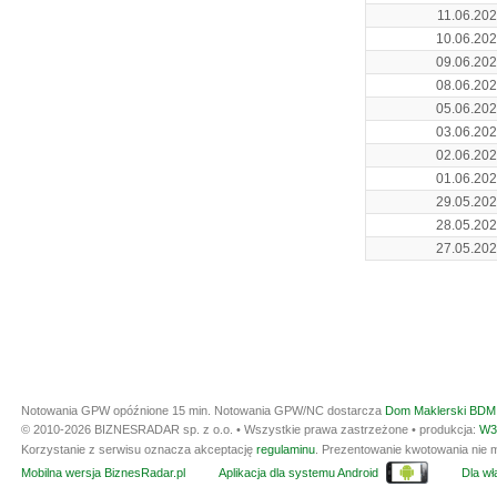
11.06.20
10.06.20
09.06.20
08.06.20
05.06.20
03.06.20
02.06.20
01.06.20
29.05.20
28.05.20
27.05.20
Notowania GPW opóźnione 15 min.
Notowania GPW/NC dostarcza
Dom Maklerski BDM 
© 2010-2026 BIZNESRADAR sp. z o.o. • Wszystkie prawa zastrzeżone • produkcja:
W3
Korzystanie z serwisu oznacza akceptację
regulaminu
. Prezentowanie kwotowania nie m
Mobilna wersja BiznesRadar.pl
Aplikacja dla systemu Android
Dla wła