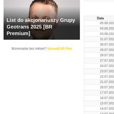
ARCHIWUM NOTO
Data
List do akcjonariuszy Grupy
05.08.20
Geotrans 2025 [BR
04.08.20
Premium]
03.08.20
31.07.20
30.07.20
Biznesradar bez reklam?
Sprawdź BR Plus
29.07.20
28.07.20
27.07.20
24.07.20
23.07.20
22.07.20
21.07.20
20.07.20
17.07.20
16.07.20
15.07.20
14.07.20