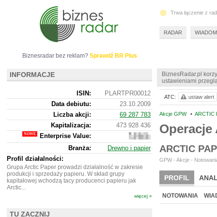
Trwa łączenie z ra
RADAR
WIADOM
Biznesradar bez reklam?
Sprawdź BR Plus
INFORMACJE
BiznesRadar.pl korzy
ustawieniami przeglą
ISIN:
PLARTPR00012
ATC:
ustaw alert
Data debiutu:
23.10.2009
Liczba akcji:
69 287 783
Akcje GPW
•
ARCTIC 
Kapitalizacja:
473 928 436
Operacje
Enterprise Value:
702
961
ARCTIC PA
Branża:
Drewno i papier
436
Profil działalności:
GPW - Akcje - Notowania
Grupa Arctic Paper prowadzi działalność w zakresie
produkcji i sprzedaży papieru. W skład grupy
PROFIL
ANAL
kapitałowej wchodzą tacy producenci papieru jak
Arctic...
WYCENA
BR 
NOTOWANIA
WIA
więcej »
ARCHIWUM NOTO
TU ZACZNIJ