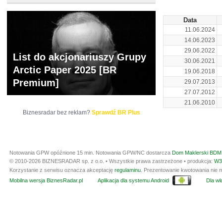
Data
11.06.2024
14.06.2023
29.06.2022
List do akcjonariuszy Grupy
30.06.2021
Arctic Paper 2025 [BR
19.06.2018
Premium]
29.07.2013
27.07.2012
21.06.2010
Biznesradar bez reklam?
Sprawdź BR Plus
Notowania GPW opóźnione 15 min.
Notowania GPW/NC dostarcza
Dom Maklerski BDM 
© 2010-2026 BIZNESRADAR sp. z o.o. • Wszystkie prawa zastrzeżone • produkcja:
W3
Korzystanie z serwisu oznacza akceptację
regulaminu
. Prezentowanie kwotowania nie m
Mobilna wersja BiznesRadar.pl
Aplikacja dla systemu Android
Dla wła