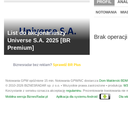
PROFIL
ANAL
NOWE
BR LAB
NOTOWANIA
WIA
ARCHIWUM NOTO
List do akcjonariuszy
Brak operacji 
Universe S.A. 2025 [BR
Premium]
Biznesradar bez reklam?
Sprawdź BR Plus
Notowania GPW opóźnione 15 min.
Notowania GPW/NC dostarcza
Dom Maklerski BDM 
© 2010-2026 BIZNESRADAR sp. z o.o. • Wszystkie prawa zastrzeżone • produkcja:
W3
Korzystanie z serwisu oznacza akceptację
regulaminu
. Prezentowanie kwotowania nie m
Mobilna wersja BiznesRadar.pl
Aplikacja dla systemu Android
Dla wła