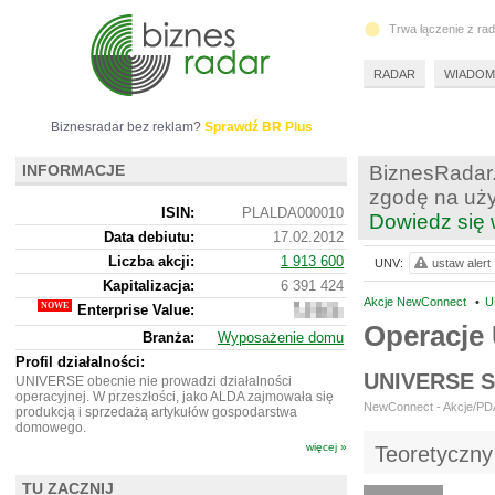
Trwa łączenie z ra
RADAR
WIADOM
Biznesradar bez reklam?
Sprawdź BR Plus
INFORMACJE
BiznesRadar.
zgodę na uży
ISIN:
PLALDA000010
Dowiedz się 
Data debiutu:
17.02.2012
Liczba akcji:
1 913 600
UNV:
ustaw alert
Kapitalizacja:
6 391 424
Akcje NewConnect
•
U
Enterprise Value:
6
411 424
Operacje
Branża:
Wyposażenie domu
Profil działalności:
UNIVERSE 
UNIVERSE obecnie nie prowadzi działalności
operacyjnej. W przeszłości, jako ALDA zajmowała się
NewConnect - Akcje/PDA 
produkcją i sprzedażą artykułów gospodarstwa
domowego.
więcej »
Teoretyczny
TU ZACZNIJ