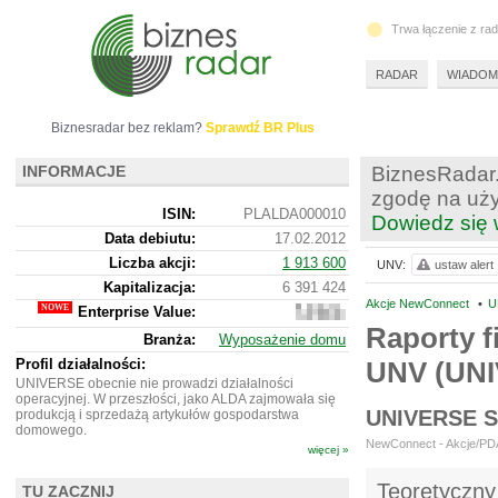
Trwa łączenie z ra
RADAR
WIADOM
Biznesradar bez reklam?
Sprawdź BR Plus
INFORMACJE
BiznesRadar.
zgodę na uży
ISIN:
PLALDA000010
Dowiedz się 
Data debiutu:
17.02.2012
Liczba akcji:
1 913 600
UNV:
ustaw alert
Kapitalizacja:
6 391 424
Akcje NewConnect
•
U
Enterprise Value:
6
411 424
Raporty f
Branża:
Wyposażenie domu
Profil działalności:
UNV (UN
UNIVERSE obecnie nie prowadzi działalności
operacyjnej. W przeszłości, jako ALDA zajmowała się
UNIVERSE 
produkcją i sprzedażą artykułów gospodarstwa
domowego.
NewConnect - Akcje/PDA 
więcej »
Teoretyczny
TU ZACZNIJ