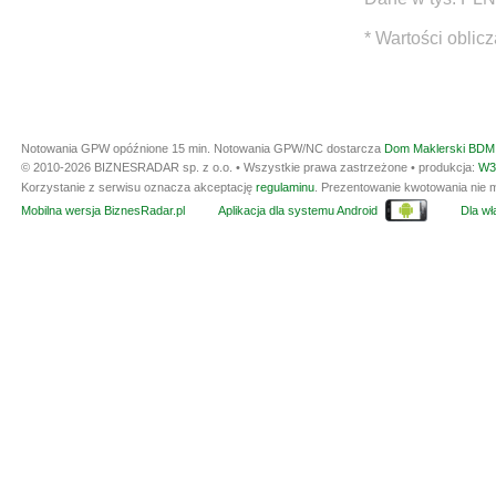
* Wartości oblic
Notowania GPW opóźnione 15 min.
Notowania GPW/NC dostarcza
Dom Maklerski BDM 
© 2010-2026 BIZNESRADAR sp. z o.o. • Wszystkie prawa zastrzeżone • produkcja:
W3
Korzystanie z serwisu oznacza akceptację
regulaminu
. Prezentowanie kwotowania nie m
Mobilna wersja BiznesRadar.pl
Aplikacja dla systemu Android
Dla wła