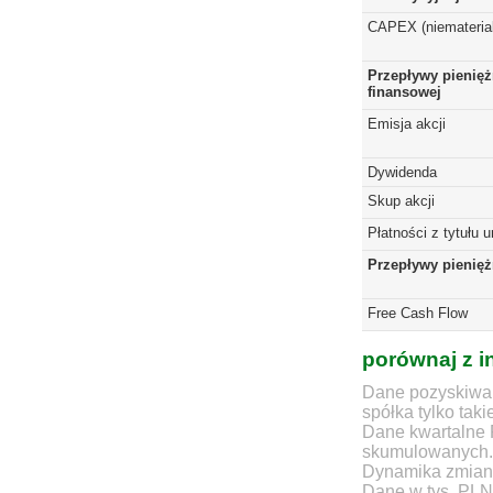
CAPEX (niematerial
Przepływy pienięż
finansowej
Emisja akcji
Dywidenda
Skup akcji
Płatności z tytułu 
Przepływy pienię
Free Cash Flow
porównaj z i
Dane pozyskiwan
spółka tylko taki
Dane kwartalne 
skumulowanych.
Dynamika zmian d
Dane w tys. PLN