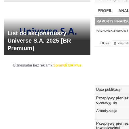
PROFIL
ANAL
NOWE
BR LAB
RAPORTY FINANS
RACHUNEK ZYSKÓW I 
List do akcjonariuszy
Universe S.A. 2025 [BR
Okres:
kwartal
Premium]
Biznesradar bez reklam?
Sprawdź BR Plus
Data publikacji
Przepływy pienięż
operacyjnej
Amortyzacja
Przepływy pienięż
inwestycyjnej