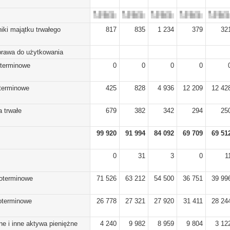
iki majątku trwałego
817
835
1 234
379
32
prawa do użytkowania
oterminowe
0
0
0
0
oterminowe
425
828
4 936
12 209
12 42
 trwałe
679
382
342
294
25
99 920
91 994
84 092
69 709
69 51
0
31
3
0
1
koterminowe
71 526
63 212
54 500
36 751
39 99
koterminowe
26 778
27 321
27 920
31 411
28 24
ne i inne aktywa pieniężne
4 240
9 982
8 959
9 804
3 12