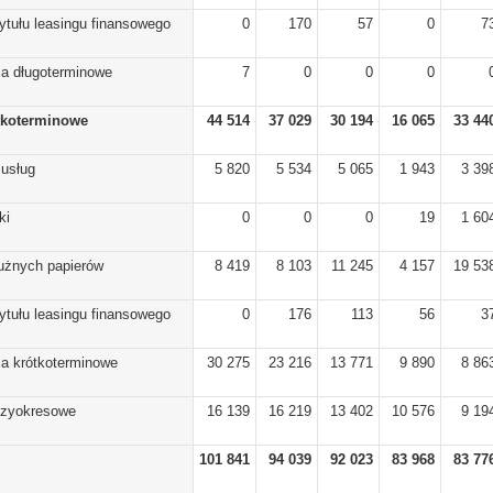
ytułu leasingu finansowego
0
170
57
0
7
ia długoterminowe
7
0
0
0
tkoterminowe
44 514
37 029
30 194
16 065
33 44
 usług
5 820
5 534
5 065
1 943
3 39
ki
0
0
0
19
1 60
dłużnych papierów
8 419
8 103
11 245
4 157
19 53
ytułu leasingu finansowego
0
176
113
56
3
ia krótkoterminowe
30 275
23 216
13 771
9 890
8 86
dzyokresowe
16 139
16 219
13 402
10 576
9 19
101 841
94 039
92 023
83 968
83 77