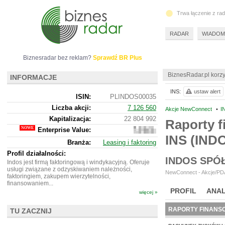
Trwa łączenie z ra
RADAR
WIADOM
Biznesradar bez reklam?
Sprawdź BR Plus
BiznesRadar.pl korzy
INFORMACJE
INS:
ustaw alert
ISIN:
PLINDOS00035
Liczba akcji:
7 126 560
Akcje NewConnect
•
I
Kapitalizacja:
22 804 992
Raporty f
Enterprise Value:
17
INS (IND
748
Branża:
Leasing i faktoring
992
Profil działalności:
INDOS SPÓ
Indos jest firmą faktoringową i windykacyjną. Oferuje
usługi związane z odzyskiwaniem należności,
NewConnect - Akcje/PDA
faktoringiem, zakupem wierzytelności,
finansowaniem...
PROFIL
ANAL
więcej »
RAPORTY FINANS
TU ZACZNIJ