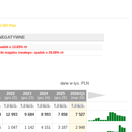
ź BR Plus
NEGATYWNE
padek o 13.83% r/r
ki majątku trwałego: spadek o 29.08% r/r
dane w tys. PLN
2022
2023
2024
2025
2026/Q1
)
(gru 22)
(gru 23)
(gru 24)
(gru 25)
(mar 26)
4
12 993
9 684
8 993
7 858
7 527
5
1 047
1 142
4 151
3 187
2 948