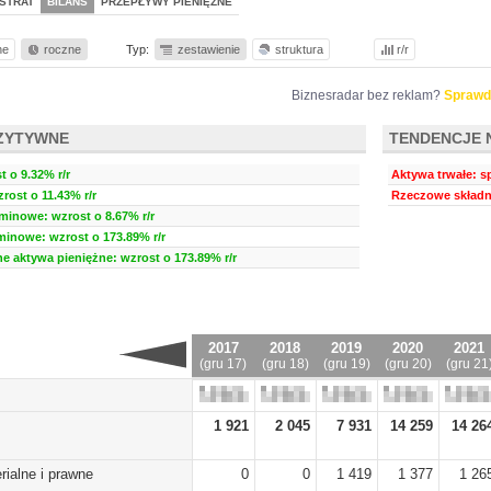
STRAT
BILANS
PRZEPŁYWY PIENIĘŻNE
ne
roczne
Typ:
zestawienie
struktura
r/r
Biznesradar bez reklam?
Sprawd
ZYTYWNE
TENDENCJE 
 o 9.32% r/r
Aktywa trwałe: s
ost o 11.43% r/r
Rzeczowe składni
minowe: wzrost o 8.67% r/r
minowe: wzrost o 173.89% r/r
ne aktywa pieniężne: wzrost o 173.89% r/r
2017
2018
2019
2020
2021
(gru 17)
(gru 18)
(gru 19)
(gru 20)
(gru 21
1 921
2 045
7 931
14 259
14 26
rialne i prawne
0
0
1 419
1 377
1 26