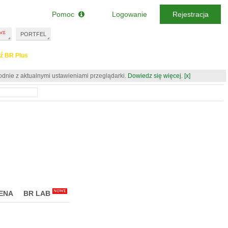
Pomoc
Logowanie
Rejestracja
PORTFEL
ź BR Plus
odnie z aktualnymi ustawieniami przeglądarki.
Dowiedz się więcej.
[x]
NOWE
ENA
BR LAB