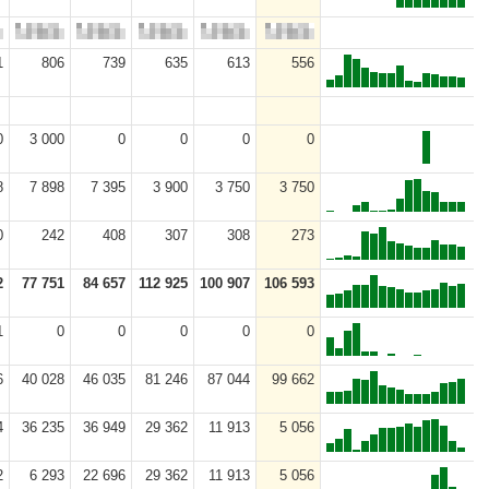
1
806
739
635
613
556
0
3 000
0
0
0
0
8
7 898
7 395
3 900
3 750
3 750
0
242
408
307
308
273
2
77 751
84 657
112 925
100 907
106 593
1
0
0
0
0
0
6
40 028
46 035
81 246
87 044
99 662
4
36 235
36 949
29 362
11 913
5 056
2
6 293
22 696
29 362
11 913
5 056