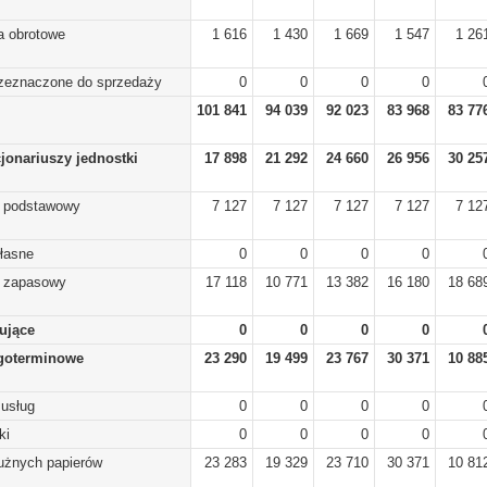
a obrotowe
1 616
1 430
1 669
1 547
1 26
rzeznaczone do sprzedaży
0
0
0
0
101 841
94 039
92 023
83 968
83 77
cjonariuszy jednostki
17 898
21 292
24 660
26 956
30 25
) podstawowy
7 127
7 127
7 127
7 127
7 12
własne
0
0
0
0
) zapasowy
17 118
10 771
13 382
16 180
18 68
lujące
0
0
0
0
goterminowe
23 290
19 499
23 767
30 371
10 88
 usług
0
0
0
0
ki
0
0
0
0
dłużnych papierów
23 283
19 329
23 710
30 371
10 81