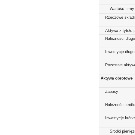
Wartość firmy
Rzeczowe składn
Aktywa z tytułu 
Należności dług
Inwestycje dług
Pozostałe aktywa
Aktywa obrotowe
Zapasy
Należności krót
Inwestycje krót
Środki pienięż