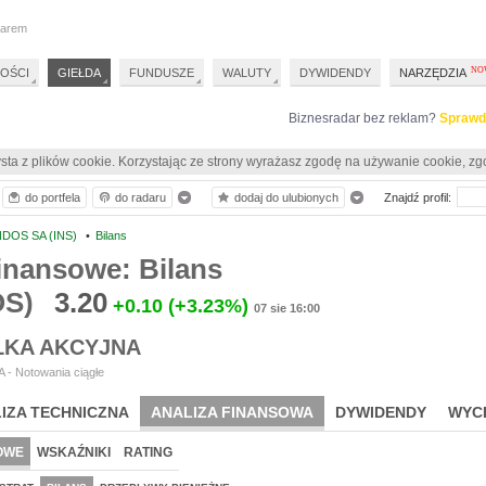
darem
OŚCI
GIEŁDA
FUNDUSZE
WALUTY
DYWIDENDY
NARZĘDZIA
Biznesradar bez reklam?
Sprawd
sta z plików cookie. Korzystając ze strony wyrażasz zgodę na używanie cookie, zg
do portfela
do radaru
dodaj do ulubionych
Znajdź profil:
NDOS SA (INS)
•
Bilans
inansowe: Bilans
OS)
3.20
+0.10
(+3.23%)
07 sie 16:00
ŁKA AKCYJNA
 - Notowania ciągłe
IZA TECHNICZNA
ANALIZA FINANSOWA
DYWIDENDY
WYC
OWE
WSKAŹNIKI
RATING