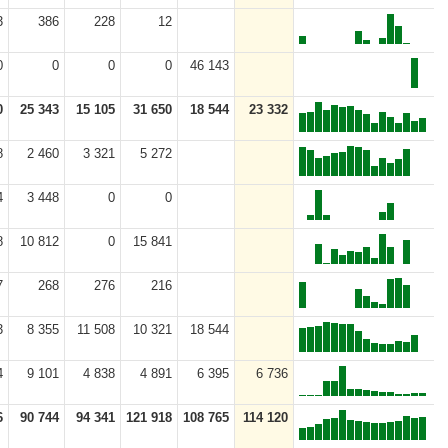
3
386
228
12
0
0
0
0
46 143
0
25 343
15 105
31 650
18 544
23 332
8
2 460
3 321
5 272
4
3 448
0
0
8
10 812
0
15 841
7
268
276
216
3
8 355
11 508
10 321
18 544
4
9 101
4 838
4 891
6 395
6 736
6
90 744
94 341
121 918
108 765
114 120