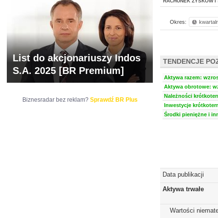
RACHUNEK ZYSKÓW I 
Okres:
kwartal
List do akcjonariuszy Indos
TENDENCJE PO
S.A. 2025 [BR Premium]
Aktywa razem: wzrost
Aktywa obrotowe: wzr
Należności krótkoter
Biznesradar bez reklam?
Sprawdź BR Plus
Inwestycje krótkoter
Środki pieniężne i in
Data publikacji
Aktywa trwałe
Wartości niemate