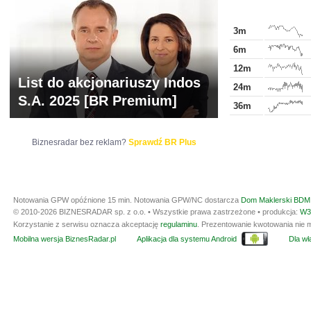
3m
6m
12m
List do akcjonariuszy Indos
24m
S.A. 2025 [BR Premium]
36m
Biznesradar bez reklam?
Sprawdź BR Plus
Notowania GPW opóźnione 15 min.
Notowania GPW/NC dostarcza
Dom Maklerski BDM 
© 2010-2026 BIZNESRADAR sp. z o.o. • Wszystkie prawa zastrzeżone • produkcja:
W3
Korzystanie z serwisu oznacza akceptację
regulaminu
. Prezentowanie kwotowania nie m
Mobilna wersja BiznesRadar.pl
Aplikacja dla systemu Android
Dla wła