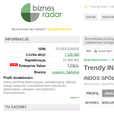
Trwa łączenie z ra
RADAR
WIADOM
Biznesradar bez reklam?
Sprawdź BR Plus
INFORMACJE
BiznesRadar.pl korzy
ustawieniami przeglą
ISIN:
PLINDOS00035
INS:
ustaw alert
Liczba akcji:
7 126 560
Kapitalizacja:
22 804 992
Akcje NewConnect
•
I
Enterprise Value:
Trendy I
17
748
Branża:
Leasing i faktoring
992
INDOS SPÓ
Profil działalności:
Indos jest firmą faktoringową i windykacyjną. Oferuje
NewConnect - Akcje/PDA
usługi związane z odzyskiwaniem należności,
faktoringiem, zakupem wierzytelności,
finansowaniem...
PROFIL
ANAL
więcej »
NOWE
BR LAB
WYKRES
WSKAŹN
TU ZACZNIJ