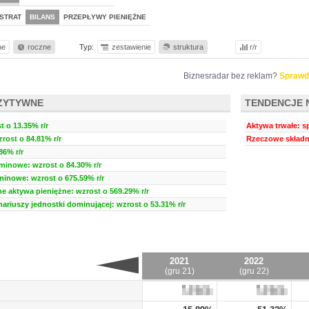
STRAT
BILANS
PRZEPŁYWY PIENIĘŻNE
ne
roczne
Typ:
zestawienie
struktura
r/r
Biznesradar bez reklam?
Sprawd
ZYTYWNE
TENDENCJE 
 o 13.35% r/r
Aktywa trwałe: sp
rost o 84.81% r/r
Rzeczowe składni
86% r/r
minowe: wzrost o 84.30% r/r
minowe: wzrost o 675.59% r/r
ne aktywa pieniężne: wzrost o 569.29% r/r
nariuszy jednostki dominującej: wzrost o 53.31% r/r
2021
2022
(gru 21)
(gru 22)