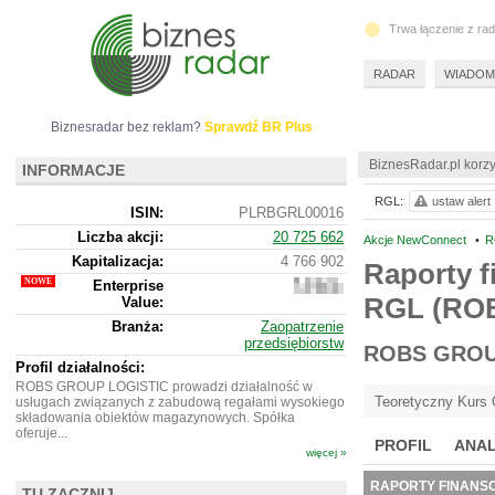
Trwa łączenie z ra
RADAR
WIADOM
Biznesradar bez reklam?
Sprawdź BR Plus
BiznesRadar.pl korzy
INFORMACJE
RGL:
ustaw alert
ISIN:
PLRBGRL00016
Liczba akcji:
20 725 662
Akcje NewConnect
•
R
Kapitalizacja:
4 766 902
Raporty f
Enterprise
24
RGL (RO
Value:
647
902
Branża:
Zaopatrzenie
przedsiębiorstw
ROBS GROU
Profil działalności:
ROBS GROUP LOGISTIC prowadzi działalność w
Teoretyczny Kurs 
usługach związanych z zabudową regałami wysokiego
składowania obiektów magazynowych. Spółka
oferuje...
PROFIL
ANAL
więcej »
RAPORTY FINANS
TU ZACZNIJ