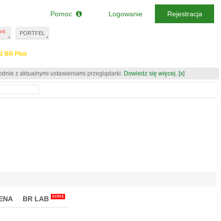
Pomoc
Logowanie
Rejestracja
PORTFEL
ź BR Plus
odnie z aktualnymi ustawieniami przeglądarki.
Dowiedz się więcej.
[x]
NOWE
ENA
BR LAB