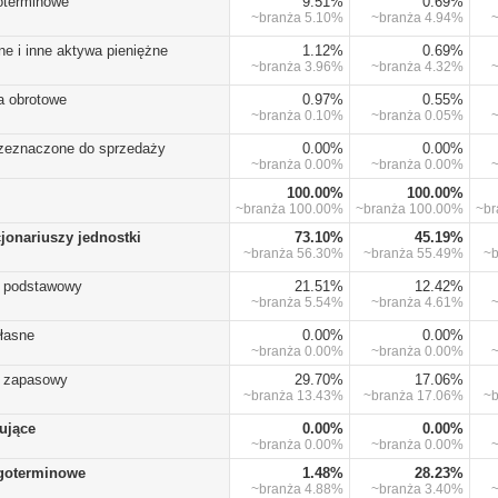
koterminowe
9.51%
0.69%
~branża
5.10%
~branża
4.94%
ne i inne aktywa pieniężne
1.12%
0.69%
~branża
3.96%
~branża
4.32%
a obrotowe
0.97%
0.55%
~branża
0.10%
~branża
0.05%
rzeznaczone do sprzedaży
0.00%
0.00%
~branża
0.00%
~branża
0.00%
100.00%
100.00%
~branża
100.00%
~branża
100.00%
~b
cjonariuszy jednostki
73.10%
45.19%
~branża
56.30%
~branża
55.49%
~
) podstawowy
21.51%
12.42%
~branża
5.54%
~branża
4.61%
własne
0.00%
0.00%
~branża
0.00%
~branża
0.00%
) zapasowy
29.70%
17.06%
~branża
13.43%
~branża
17.06%
~
lujące
0.00%
0.00%
~branża
0.00%
~branża
0.00%
goterminowe
1.48%
28.23%
~branża
4.88%
~branża
3.40%