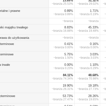
15.89%
51.32%
~branża
25.53%
~branża
29.02%
~
rialne i prawne
0.89%
1.71%
~branża
0.89%
~branża
0.19%
~branża
~branża
iki majątku trwałego
8.83%
45.33%
~branża
16.88%
~branża
19.48%
~
prawa do użytkowania
~branża
~branża
oterminowe
0.41%
0.16%
~branża
0.00%
~branża
0.00%
oterminowe
5.75%
3.03%
~branża
1.50%
~branża
3.03%
 trwałe
0.00%
1.10%
~branża
0.23%
~branża
0.29%
84.11%
48.68%
~branża
74.34%
~branża
70.98%
~
19.90%
19.18%
~branża
26.31%
~branża
27.73%
~
koterminowe
53.73%
28.26%
~branża
27.47%
~branża
19.65%
~