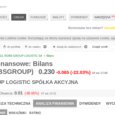
darem
OŚCI
GIEŁDA
FUNDUSZE
WALUTY
DYWIDENDY
NARZĘDZIA
Biznesradar bez reklam?
Sprawd
sta z plików cookie. Korzystając ze strony wyrażasz zgodę na używanie cookie, zg
do portfela
do radaru
dodaj do ulubionych
Znajdź profil:
GL ROBS GROUP LOGISTIC SA
•
Bilans
inansowe: Bilans
BSGROUP)
0.230
-0.065
(-22.03%)
18 sie 17:00
P LOGISTIC SPÓŁKA AKCYJNA
0.01
Otwarcia:
(-95.65%)
07 sie 14:31
IZA TECHNICZNA
ANALIZA FINANSOWA
DYWIDENDY
WYC
OWE
WSKAŹNIKI
RATING