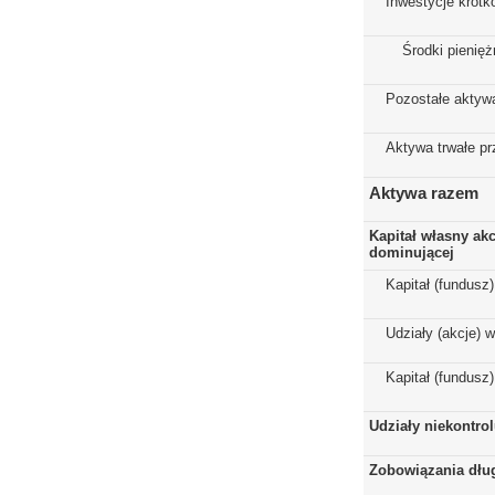
Inwestycje krót
Środki pienięż
Pozostałe aktyw
Aktywa trwałe p
Aktywa razem
Kapitał własny ak
dominującej
Kapitał (fundusz
Udziały (akcje) 
Kapitał (fundusz
Udziały niekontro
Zobowiązania dłu