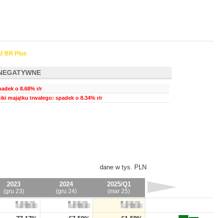
ź BR Plus
NEGATYWNE
adek o 8.68% r/r
ki majątku trwałego: spadek o 8.34% r/r
dane w tys. PLN
2023
2024
2025/Q1
(gru 23)
(gru 24)
(mar 25)