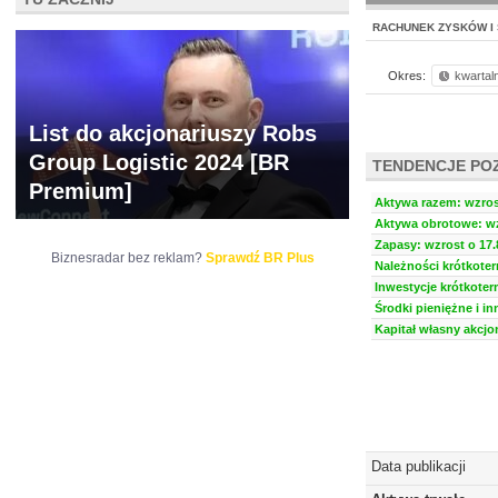
RACHUNEK ZYSKÓW I 
Okres:
kwartal
List do akcjonariuszy Robs
Group Logistic 2024 [BR
TENDENCJE PO
Premium]
Aktywa razem: wzrost
Aktywa obrotowe: wz
Zapasy: wzrost o 17.
Biznesradar bez reklam?
Sprawdź BR Plus
Należności krótkoter
Inwestycje krótkoter
Środki pieniężne i in
Kapitał własny akcjo
Data publikacji