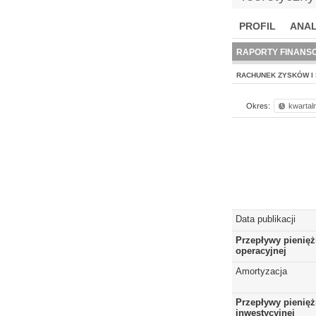
PROFIL
ANAL
NOWE
BR LAB
RAPORTY FINANS
RACHUNEK ZYSKÓW I 
Okres:
kwartal
Data publikacji
Przepływy pienięż
operacyjnej
Amortyzacja
Przepływy pienięż
inwestycyjnej