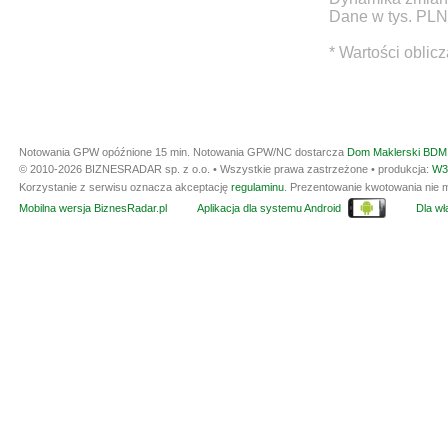
Dane w tys. PLN
* Wartości oblic
Notowania GPW opóźnione 15 min.
Notowania GPW/NC dostarcza
Dom Maklerski BDM 
© 2010-2026 BIZNESRADAR sp. z o.o. • Wszystkie prawa zastrzeżone • produkcja:
W3
Korzystanie z serwisu oznacza akceptację
regulaminu
. Prezentowanie kwotowania nie m
Mobilna wersja BiznesRadar.pl
Aplikacja dla systemu Android
Dla wła