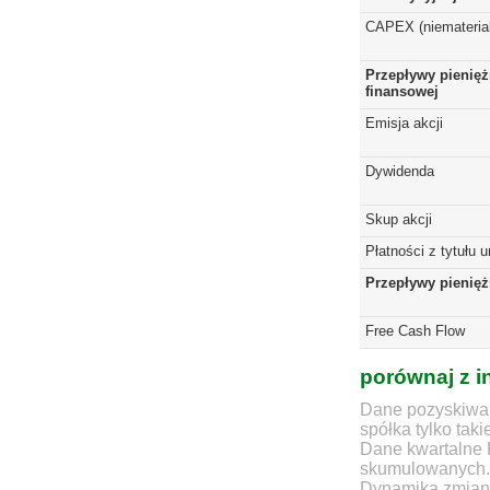
CAPEX (niematerial
Przepływy pienięż
finansowej
Emisja akcji
Dywidenda
Skup akcji
Płatności z tytułu 
Przepływy pienię
Free Cash Flow
porównaj z i
Dane pozyskiwan
spółka tylko taki
Dane kwartalne 
skumulowanych.
Dynamika zmian d