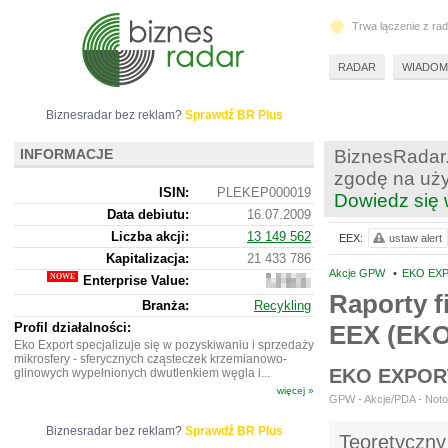
Trwa łączenie z ra
RADAR
WIADOM
Biznesradar bez reklam?
Sprawdź BR Plus
INFORMACJE
BiznesRadar.
zgodę na uży
ISIN:
PLEKEP000019
Dowiedz się 
Data debiutu:
16.07.2009
Liczba akcji:
13 149 562
EEX:
ustaw alert
Kapitalizacja:
21 433 786
Akcje GPW
•
EKO EXP
Enterprise Value:
41
403
Raporty f
Branża:
Recykling
786
Profil działalności:
EEX (EK
Eko Export specjalizuje się w pozyskiwaniu i sprzedaży
mikrosfery - sferycznych cząsteczek krzemianowo-
EKO EXPOR
glinowych wypełnionych dwutlenkiem węgla i...
więcej »
GPW - Akcje/PDA - Notow
Biznesradar bez reklam?
Sprawdź BR Plus
Teoretyczny