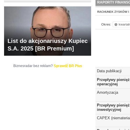
BR LAB
RAPORTY FINANS
RACHUNEK ZYSKÓW I 
Okres:
kwartal
List do akcjonariuszy Kupiec
S.A. 2025 [BR Premium]
Biznesradar bez reklam?
Sprawdź BR Plus
Data publikacji
Przepływy pienięż
operacyjnej
Amortyzacja
Przepływy pienięż
inwestycyjnej
CAPEX (niematerial