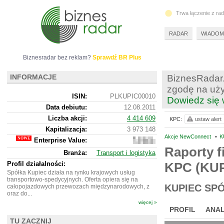
Trwa łączenie z ra
RADAR
WIADOM
Biznesradar bez reklam?
Sprawdź BR Plus
INFORMACJE
BiznesRadar.
zgodę na uży
ISIN:
PLKUPIC00010
Dowiedz się 
Data debiutu:
12.08.2011
Liczba akcji:
4 414 609
KPC:
ustaw alert
Kapitalizacja:
3 973 148
Akcje NewConnect
•
K
Enterprise Value:
3
853
Raporty f
Branża:
Transport i logistyka
148
Profil działalności:
KPC (KUP
Spółka Kupiec działa na rynku krajowych usług
transportowo-spedycyjnych. Oferta opiera się na
KUPIEC SP
całopojazdowych przewozach międzynarodowych, z
oraz do...
więcej »
PROFIL
ANAL
TU ZACZNIJ
NOWE