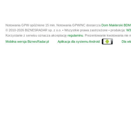
Notowania GPW opóźnione 15 min.
Notowania GPW/NC dostarcza
Dom Maklerski BDM 
© 2010-2026 BIZNESRADAR sp. z o.o. • Wszystkie prawa zastrzeżone • produkcja:
W3
Korzystanie z serwisu oznacza akceptację
regulaminu
. Prezentowanie kwotowania nie m
Mobilna wersja BiznesRadar.pl
Aplikacja dla systemu Android
Dla wła