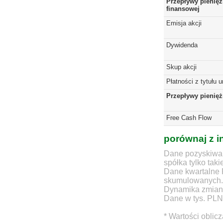
Przepływy pienięż
finansowej
Emisja akcji
Dywidenda
Skup akcji
Płatności z tytułu 
Przepływy pienię
Free Cash Flow
porównaj z i
Dane pozyskiwan
spółka tylko taki
Dane kwartalne 
skumulowanych.
Dynamika zmian d
Dane w tys. PLN
* Wartości oblic