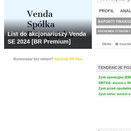
PROFIL
ANAL
NOWE
BR LAB
RAPORTY FINANS
RACHUNEK ZYSKÓW I 
List do akcjonariuszy Venda
SE 2024 [BR Premium]
Okres:
kwartal
Biznesradar bez reklam?
Sprawdź BR Plus
TENDENCJE PO
Zysk operacyjny (EBI
EBITDA: wzrost o 354
Zysk przed opodatko
Zysk netto: wzrost o 