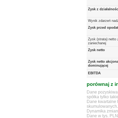
Zysk z działalnoś
Wynik zdarzeń nad
Zysk przed opoda
Zysk (strata) netto 
zaniechanej
Zysk netto
Zysk netto akcjona
dominującej
EBITDA
porównaj z i
Dane pozyskiwan
spółka tylko taki
Dane kwartalne 
skumulowanych.
Dynamika zmian d
Dane w tys. PLN