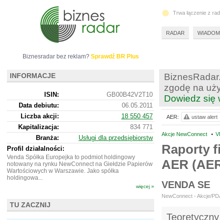
Trwa łączenie z ra
RADAR
WIADOM
Biznesradar bez reklam?
Sprawdź BR Plus
INFORMACJE
BiznesRadar.
zgodę na uży
ISIN:
GB00B42V2T10
Dowiedz się 
Data debiutu:
06.05.2011
Liczba akcji:
18 550 457
AER:
ustaw alert
Kapitalizacja:
834 771
Akcje NewConnect
•
V
Branża:
Usługi dla przedsiębiorstw
Raporty f
Profil działalności:
Venda Spółka Europejka to podmiot holdingowy
AER (AE
notowany na rynku NewConnect na Giełdzie Papierów
Wartościowych w Warszawie. Jako spółka
holdingowa...
VENDA SE
więcej »
NewConnect - Akcje/PDA 
TU ZACZNIJ
Teoretyczny