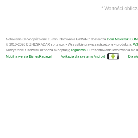
* Wartości oblic
Notowania GPW opóźnione 15 min.
Notowania GPW/NC dostarcza
Dom Maklerski BDM 
© 2010-2026 BIZNESRADAR sp. z o.o. • Wszystkie prawa zastrzeżone • produkcja:
W3
Korzystanie z serwisu oznacza akceptację
regulaminu
. Prezentowanie kwotowania nie m
Mobilna wersja BiznesRadar.pl
Aplikacja dla systemu Android
Dla wła