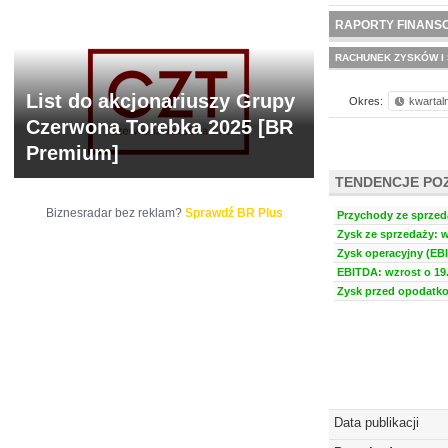
NOWE
BR LAB
RAPORTY FINANS
RACHUNEK ZYSKÓW I 
List do akcjonariuszy Grupy
Okres:
kwartal
Czerwona Torebka 2025 [BR
Premium]
TENDENCJE PO
Biznesradar bez reklam?
Sprawdź BR Plus
Przychody ze sprzeda
Zysk ze sprzedaży: w
Zysk operacyjny (EBI
EBITDA: wzrost o 19.
Zysk przed opodatko
Data publikacji