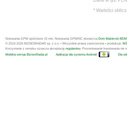
Dane w tys. PLN
* Wartości oblic
Notowania GPW opóźnione 15 min.
Notowania GPW/NC dostarcza
Dom Maklerski BDM 
© 2010-2026 BIZNESRADAR sp. z o.o. • Wszystkie prawa zastrzeżone • produkcja:
W3
Korzystanie z serwisu oznacza akceptację
regulaminu
. Prezentowanie kwotowania nie m
Mobilna wersja BiznesRadar.pl
Aplikacja dla systemu Android
Dla wła