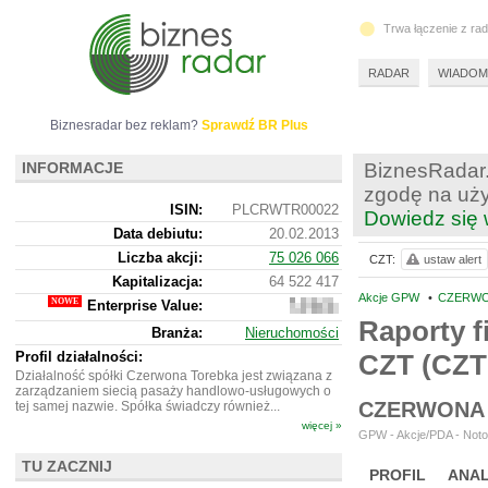
Trwa łączenie z ra
RADAR
WIADOM
Biznesradar bez reklam?
Sprawdź BR Plus
INFORMACJE
BiznesRadar.
zgodę na uży
ISIN:
PLCRWTR00022
Dowiedz się 
Data debiutu:
20.02.2013
Liczba akcji:
75 026 066
CZT:
ustaw alert
Kapitalizacja:
64 522 417
Akcje GPW
•
CZERWO
Enterprise Value:
32
807
Raporty f
Branża:
Nieruchomości
417
Profil działalności:
CZT (CZ
Działalność spółki Czerwona Torebka jest związana z
zarządzaniem siecią pasaży handlowo-usługowych o
CZERWONA 
tej samej nazwie. Spółka świadczy również...
więcej »
GPW - Akcje/PDA - Notow
TU ZACZNIJ
PROFIL
ANAL