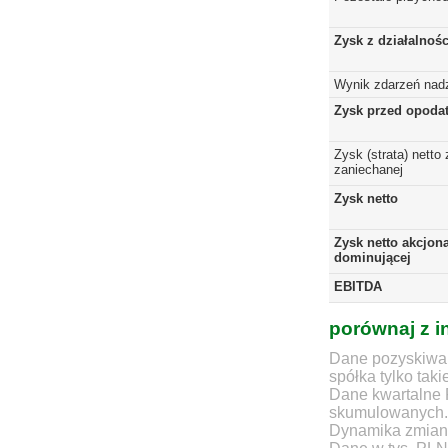
Zysk z działalnoś
Wynik zdarzeń nad
Zysk przed opoda
Zysk (strata) netto 
zaniechanej
Zysk netto
Zysk netto akcjona
dominującej
EBITDA
porównaj z i
Dane pozyskiwan
spółka tylko taki
Dane kwartalne 
skumulowanych.
Dynamika zmian d