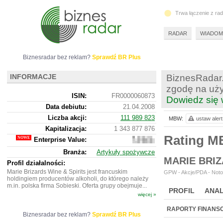
Trwa łączenie z ra
RADAR
WIADOM
Biznesradar bez reklam?
Sprawdź BR Plus
INFORMACJE
BiznesRadar.
zgodę na uży
ISIN:
FR0000060873
Dowiedz się 
Data debiutu:
21.04.2008
Liczba akcji:
111 989 823
MBW:
ustaw alert
Kapitalizacja:
1 343 877 876
Rating 
Enterprise Value:
1
152
Branża:
Artykuły spożywcze
556
MARIE BRIZ
300
Profil działalności:
Marie Brizards Wine & Spirits jest francuskim
GPW - Akcje/PDA - Noto
holdingiem producentów alkoholi, do którego należy
m.in. polska firma Sobieski. Oferta grupy obejmuje...
PROFIL
ANAL
więcej »
NOWE
BR LAB
RAPORTY FINANS
Biznesradar bez reklam?
Sprawdź BR Plus