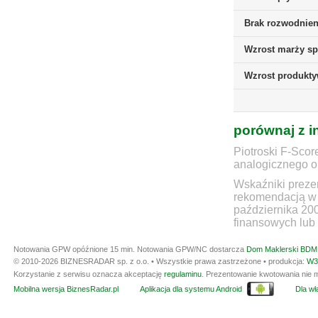
Brak rozwodnieni
Wzrost marży sp
Wzrost produkt
porównaj z i
Piotroski F-Scor
analogicznego ok
Wskaźniki prezen
rekomendacją w 
października 20
finansowych lub 
Notowania GPW opóźnione 15 min.
Notowania GPW/NC dostarcza
Dom Maklerski BDM 
© 2010-2026 BIZNESRADAR sp. z o.o. • Wszystkie prawa zastrzeżone • produkcja:
W3
Korzystanie z serwisu oznacza akceptację
regulaminu
. Prezentowanie kwotowania nie m
Mobilna wersja BiznesRadar.pl
Aplikacja dla systemu Android
Dla wła