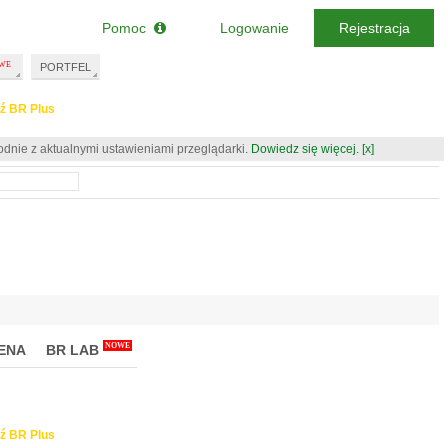
Pomoc
Logowanie
Rejestracja
PORTFEL
ź BR Plus
odnie z aktualnymi ustawieniami przeglądarki.
Dowiedz się więcej.
[x]
NOWE
ENA
BR LAB
ź BR Plus