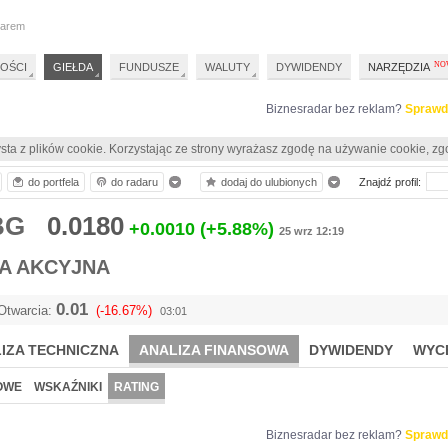
darem
OŚCI
GIEŁDA
FUNDUSZE
WALUTY
DYWIDENDY
NARZĘDZIA
Biznesradar bez reklam?
Sprawd
sta z plików cookie. Korzystając ze strony wyrażasz zgodę na używanie cookie, zg
do portfela
do radaru
dodaj do ulubionych
Znajdź profil:
PBG
0.0180
+0.0010
(+5.88%)
25 wrz 12:19
A AKCYJNA
0.01
Otwarcia:
(-16.67%)
03:01
IZA TECHNICZNA
ANALIZA FINANSOWA
DYWIDENDY
WYC
OWE
WSKAŹNIKI
RATING
Biznesradar bez reklam?
Sprawd