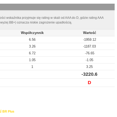
ści wskaźnika przyjmuje się rating w skali od AAA do D, gdzie rating AAA
owyżej BB+) oznacza niskie zagrożenie upadłością.
Współczynnik
Wartość
6.56
-1959.12
3.26
-1187.03
6.72
-76.65
1.05
-1.05
1
3.25
-3220.6
D
ź BR Plus