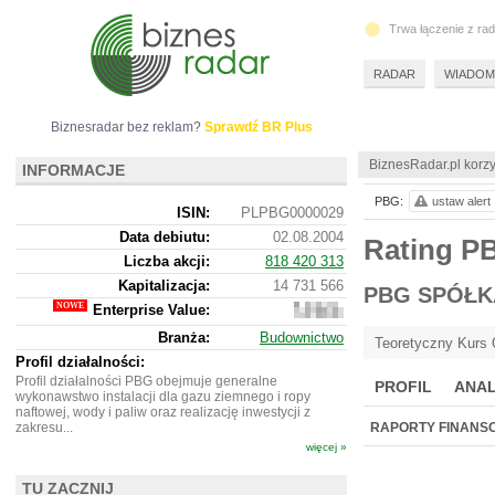
Trwa łączenie z ra
RADAR
WIADOM
Biznesradar bez reklam?
Sprawdź BR Plus
BiznesRadar.pl korzy
INFORMACJE
PBG:
ustaw alert
ISIN:
PLPBG0000029
Data debiutu:
02.08.2004
Rating 
Liczba akcji:
818 420 313
Kapitalizacja:
14 731 566
PBG SPÓŁK
Enterprise Value:
614
140
Branża:
Budownictwo
566
Teoretyczny Kurs 
Profil działalności:
Profil działalności PBG obejmuje generalne
PROFIL
ANAL
wykonawstwo instalacji dla gazu ziemnego i ropy
naftowej, wody i paliw oraz realizację inwestycji z
zakresu...
RAPORTY FINANS
więcej »
TU ZACZNIJ