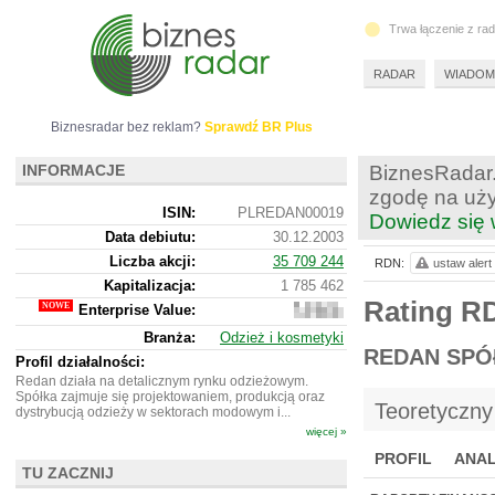
Trwa łączenie z ra
RADAR
WIADOM
Biznesradar bez reklam?
Sprawdź BR Plus
INFORMACJE
BiznesRadar.
zgodę na uży
ISIN:
PLREDAN00019
Dowiedz się 
Data debiutu:
30.12.2003
Liczba akcji:
35 709 244
RDN:
ustaw alert
Kapitalizacja:
1 785 462
Rating R
Enterprise Value:
10
476
Branża:
Odzież i kosmetyki
462
REDAN SPÓ
Profil działalności:
Redan działa na detalicznym rynku odzieżowym.
Spółka zajmuje się projektowaniem, produkcją oraz
Teoretyczny
dystrybucją odzieży w sektorach modowym i...
więcej »
PROFIL
ANAL
TU ZACZNIJ
NOWE