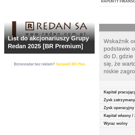
BR LAB
RAPORTY FINANS
List do akcjonariuszy Grupy
Wskaźnik oc
Redan 2025 [BR Premium]
podstawie o
do D, gdzie
się, że war
Biznesradar bez reklam?
Sprawdź BR Plus
niskie zagr
Kapitał pracując
Zysk zatrzymany
Zysk operacyjny
Kapitał własny 
Wyraz wolny