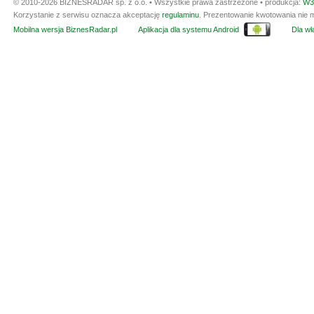
© 2010-2026 BIZNESRADAR sp. z o.o. • Wszystkie prawa zastrzeżone • produkcja:
W3
Korzystanie z serwisu oznacza akceptację
regulaminu
. Prezentowanie kwotowania nie m
Mobilna wersja BiznesRadar.pl
Aplikacja dla systemu Android
Dla wła