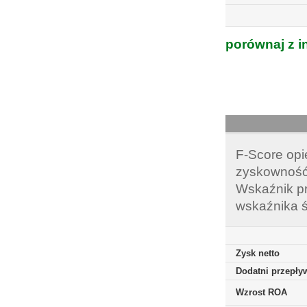
porównaj z i
F-Score opi
zyskowność,
Wskaźnik pr
wskaźnika ś
Zysk netto
Dodatni przepływ
Wzrost ROA