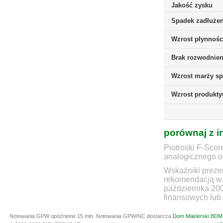
Jakość zysku
Spadek zadłużen
Wzrost płynnośc
Brak rozwodnieni
Wzrost marży sp
Wzrost produkt
porównaj z i
Piotroski F-Scor
analogicznego ok
Wskaźniki prezen
rekomendacją w 
października 20
finansowych lub 
Notowania GPW opóźnione 15 min.
Notowania GPW/NC dostarcza
Dom Maklerski BDM 