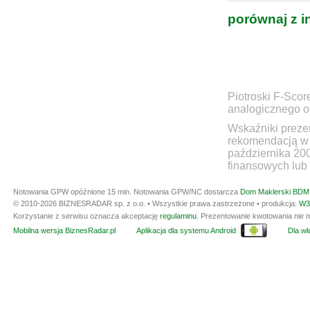
porównaj z i
Piotroski F-Scor
analogicznego ok
Wskaźniki prezen
rekomendacją w 
października 20
finansowych lub 
Notowania GPW opóźnione 15 min.
Notowania GPW/NC dostarcza
Dom Maklerski BDM 
© 2010-2026 BIZNESRADAR sp. z o.o. • Wszystkie prawa zastrzeżone • produkcja:
W3
Korzystanie z serwisu oznacza akceptację
regulaminu
. Prezentowanie kwotowania nie m
Mobilna wersja BiznesRadar.pl
Aplikacja dla systemu Android
Dla wła