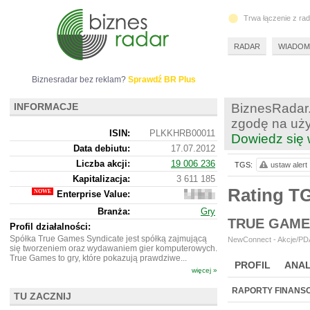
Trwa łączenie z ra
RADAR
WIADOM
Biznesradar bez reklam?
Sprawdź BR Plus
INFORMACJE
BiznesRadar.
zgodę na uży
ISIN:
PLKKHRB00011
Dowiedz się 
Data debiutu:
17.07.2012
Liczba akcji:
19 006 236
TGS:
ustaw alert
Kapitalizacja:
3 611 185
Rating T
Enterprise Value:
4
727
Branża:
Gry
185
TRUE GAME
Profil działalności:
Spółka True Games Syndicate jest spółką zajmującą
NewConnect - Akcje/PDA
się tworzeniem oraz wydawaniem gier komputerowych.
True Games to gry, które pokazują prawdziwe...
PROFIL
ANAL
więcej »
NOWE
BR LAB
RAPORTY FINANS
TU ZACZNIJ