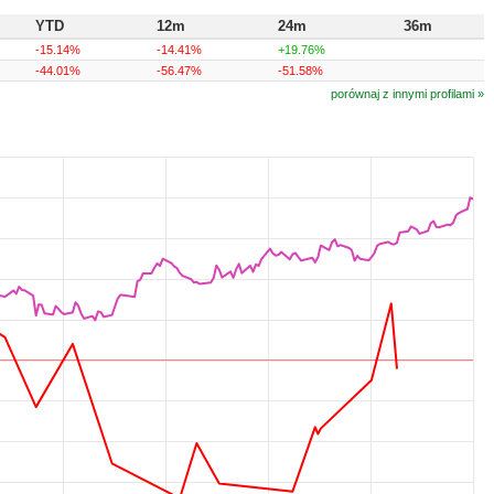
YTD
12m
24m
36m
-15.14%
-14.41%
+19.76%
-44.01%
-56.47%
-51.58%
porównaj z innymi profilami »