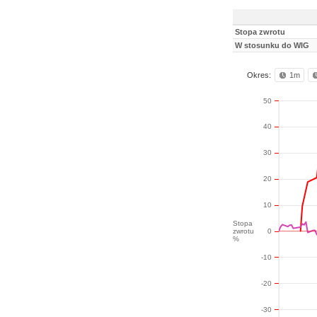
Stopa zwrotu
W stosunku do WIG
Okres:
1m
50
40
30
20
10
Stopa
zwrotu
0
%
-10
-20
-30