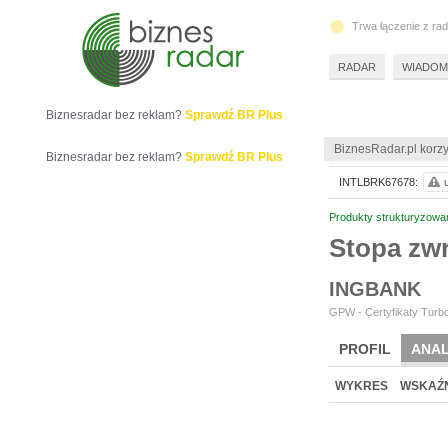
Trwa łączenie z ra
RADAR
WIADOM
Biznesradar bez reklam?
Sprawdź BR Plus
BiznesRadar.pl korzy
Biznesradar bez reklam?
Sprawdź BR Plus
INTLBRK67678:
Produkty strukturyzowa
Stopa zw
INGBANK
GPW - Certyfikaty Turbo
PROFIL
ANAL
WYKRES
WSKAŹN