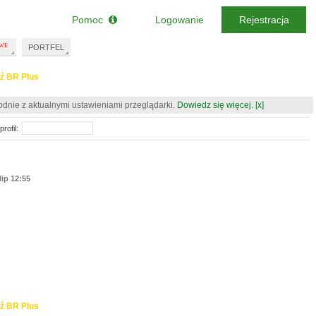
Pomoc
Logowanie
Rejestracja
PORTFEL
ź BR Plus
odnie z aktualnymi ustawieniami przeglądarki.
Dowiedz się więcej.
[x]
rofil:
lip 12:55
ź BR Plus