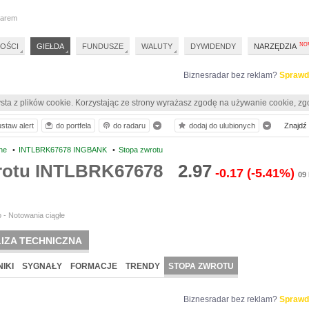
darem
OŚCI
GIEŁDA
FUNDUSZE
WALUTY
DYWIDENDY
NARZĘDZIA
Biznesradar bez reklam?
Sprawd
sta z plików cookie. Korzystając ze strony wyrażasz zgodę na używanie cookie, zg
ustaw alert
do portfela
do radaru
dodaj do ulubionych
Znajdź p
ne
•
INTLBRK67678 INGBANK
•
Stopa zwrotu
rotu INTLBRK67678
2.97
-0.17
(-5.41%)
09 
 - Notowania ciągłe
IZA TECHNICZNA
IKI
SYGNAŁY
FORMACJE
TRENDY
STOPA ZWROTU
Biznesradar bez reklam?
Sprawd