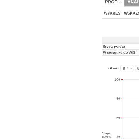
PROFIL
ANAL
WYKRES
WSKAŹN
Stopa zwrotu
W stosunku do WIG
Okres:
1m
100
80
60
Stopa
zwrotu
40