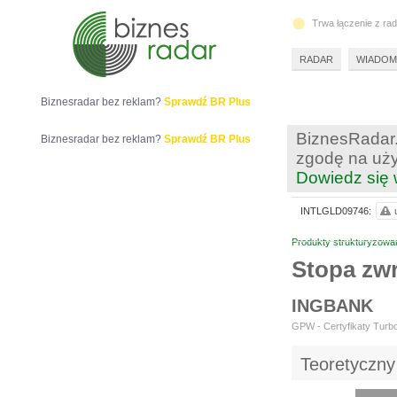
Trwa łączenie z ra
RADAR
WIADOM
Biznesradar bez reklam?
Sprawdź BR Plus
BiznesRadar.
Biznesradar bez reklam?
Sprawdź BR Plus
zgodę na uży
Dowiedz się 
INTLGLD09746:
Produkty strukturyzowa
Stopa zw
INGBANK
GPW - Certyfikaty Turbo
Teoretyczny