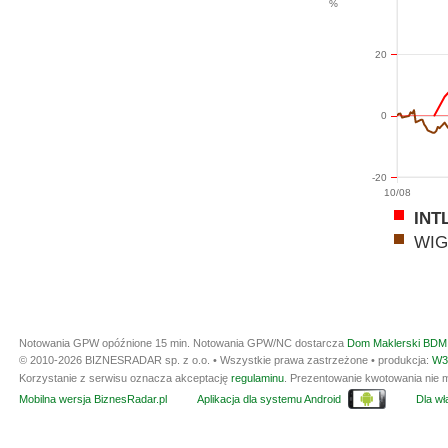
%
20
0
-20
10/08
INT
WIG
Notowania GPW opóźnione 15 min.
Notowania GPW/NC dostarcza
Dom Maklerski BDM 
© 2010-2026 BIZNESRADAR sp. z o.o. • Wszystkie prawa zastrzeżone • produkcja:
W3
Korzystanie z serwisu oznacza akceptację
regulaminu
. Prezentowanie kwotowania nie m
Mobilna wersja BiznesRadar.pl
Aplikacja dla systemu Android
Dla wła