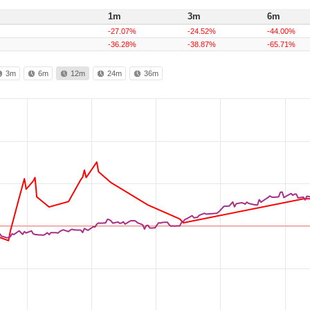
1m
3m
6m
-27.07%
-24.52%
-44.00%
-36.28%
-38.87%
-65.71%
3m
6m
12m
24m
36m