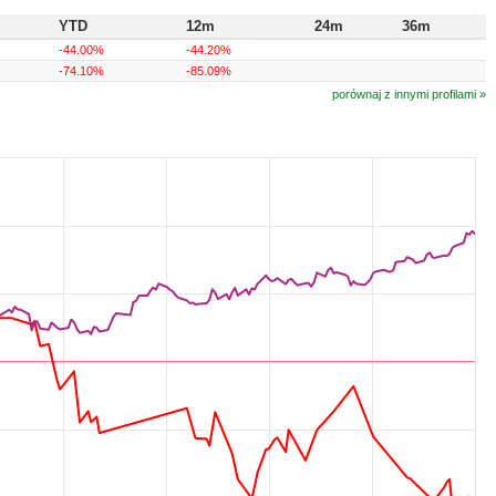
YTD
12m
24m
36m
-44.00%
-44.20%
-74.10%
-85.09%
porównaj z innymi profilami »