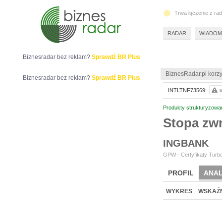
Trwa łączenie z ra
RADAR
WIADOM
Biznesradar bez reklam?
Sprawdź BR Plus
BiznesRadar.pl korzy
Biznesradar bez reklam?
Sprawdź BR Plus
INTLTNF73569:
u
Produkty strukturyzowa
Stopa zw
INGBANK
GPW - Certyfikaty Turbo
PROFIL
ANAL
WYKRES
WSKAŹN