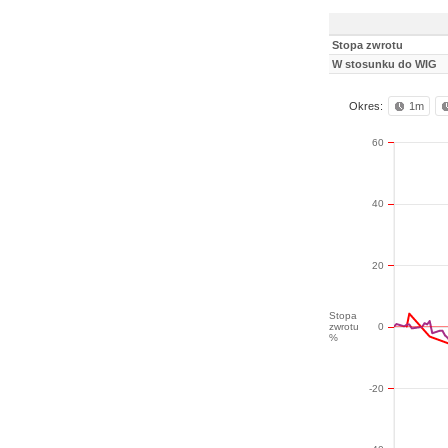
Stopa zwrotu
W stosunku do WIG
Okres:
1m
60
40
20
Stopa
zwrotu
0
%
-20