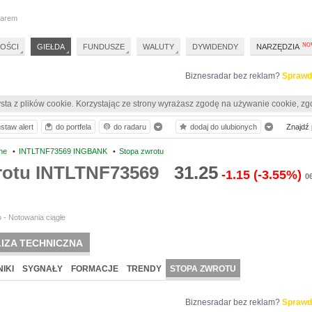
darem
OŚCI
GIEŁDA
FUNDUSZE
WALUTY
DYWIDENDY
NARZĘDZIA
Biznesradar bez reklam?
Sprawd
sta z plików cookie. Korzystając ze strony wyrażasz zgodę na używanie cookie, zg
staw alert
do portfela
do radaru
dodaj do ulubionych
Znajdź p
ne
•
INTLTNF73569 INGBANK
•
Stopa zwrotu
rotu INTLTNF73569
31.25
-1.15
(-3.55%)
0
 - Notowania ciągłe
IZA TECHNICZNA
IKI
SYGNAŁY
FORMACJE
TRENDY
STOPA ZWROTU
Biznesradar bez reklam?
Sprawd