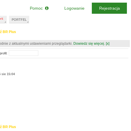
Pomoc
Logowanie
Rejestracja
PORTFEL
ź BR Plus
odnie z aktualnymi ustawieniami przeglądarki.
Dowiedz się więcej.
[x]
rofil:
6 sie 15:04
ź BR Plus