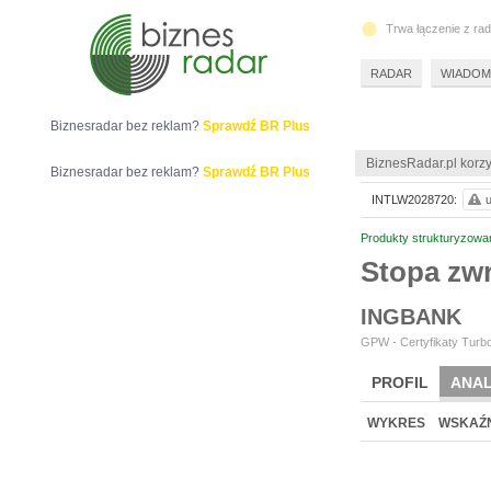
Trwa łączenie z ra
RADAR
WIADOM
Biznesradar bez reklam?
Sprawdź BR Plus
BiznesRadar.pl korzy
Biznesradar bez reklam?
Sprawdź BR Plus
INTLW2028720:
u
Produkty strukturyzowa
Stopa zw
INGBANK
GPW - Certyfikaty Turbo
PROFIL
ANAL
WYKRES
WSKAŹN