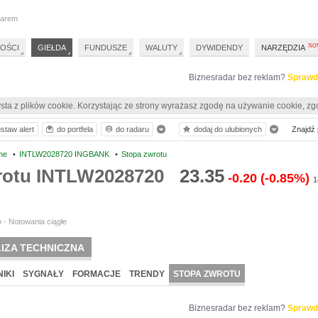
darem
OŚCI
GIEŁDA
FUNDUSZE
WALUTY
DYWIDENDY
NARZĘDZIA
Biznesradar bez reklam?
Sprawd
sta z plików cookie. Korzystając ze strony wyrażasz zgodę na używanie cookie, zg
staw alert
do portfela
do radaru
dodaj do ulubionych
Znajdź p
ne
•
INTLW2028720 INGBANK
•
Stopa zwrotu
rotu INTLW2028720
23.35
-0.20
(-0.85%)
1
 - Notowania ciągłe
IZA TECHNICZNA
IKI
SYGNAŁY
FORMACJE
TRENDY
STOPA ZWROTU
Biznesradar bez reklam?
Sprawd