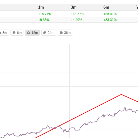
1m
3m
6m
+18.77%
+18.77%
+58.41%
+9.36%
+4.49%
+33.31%
3m
6m
12m
24m
36m