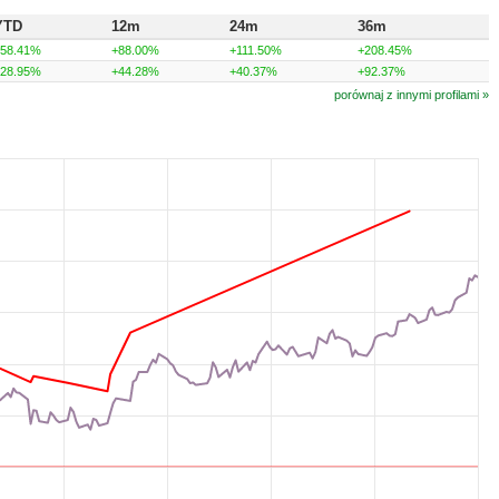
YTD
12m
24m
36m
+58.41%
+88.00%
+111.50%
+208.45%
+28.95%
+44.28%
+40.37%
+92.37%
porównaj z innymi profilami »