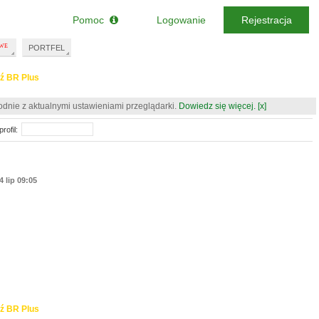
Pomoc
Logowanie
Rejestracja
PORTFEL
ź BR Plus
odnie z aktualnymi ustawieniami przeglądarki.
Dowiedz się więcej.
[x]
rofil:
4 lip 09:05
ź BR Plus