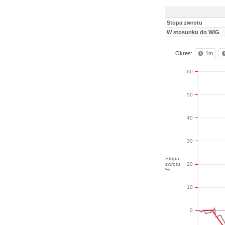
Stopa zwrotu
W stosunku do WIG
Okres:
1m
60
50
40
30
Stopa
zwrotu
20
%
10
0