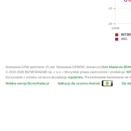
-10
-20
10/08
INTSE
WIG
Notowania GPW opóźnione 15 min.
Notowania GPW/NC dostarcza
Dom Maklerski BDM 
© 2010-2026 BIZNESRADAR sp. z o.o. • Wszystkie prawa zastrzeżone • produkcja:
W3
Korzystanie z serwisu oznacza akceptację
regulaminu
. Prezentowanie kwotowania nie m
Mobilna wersja BiznesRadar.pl
Aplikacja dla systemu Android
Dla wła