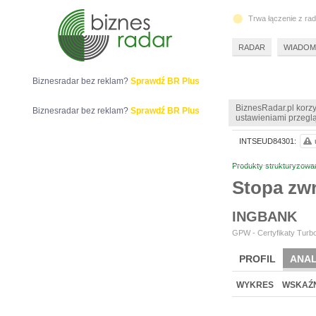
Trwa łączenie z ra
RADAR
WIADOM
Biznesradar bez reklam?
Sprawdź BR Plus
BiznesRadar.pl korzy
Biznesradar bez reklam?
Sprawdź BR Plus
ustawieniami przeglą
INTSEUD84301:
Produkty strukturyzowa
Stopa zw
INGBANK
GPW - Certyfikaty Turbo
PROFIL
ANAL
WYKRES
WSKAŹN