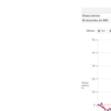
Stopa zwrotu
W stosunku do WIG
Okres:
1m
50
40
30
20
Stopa
zwrotu
%
10
0