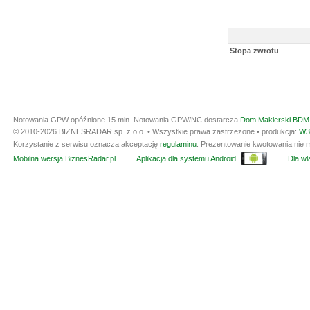
Stopa zwrotu
Notowania GPW opóźnione 15 min.
Notowania GPW/NC dostarcza
Dom Maklerski BDM 
© 2010-2026 BIZNESRADAR sp. z o.o. • Wszystkie prawa zastrzeżone • produkcja:
W3
Korzystanie z serwisu oznacza akceptację
regulaminu
. Prezentowanie kwotowania nie m
Mobilna wersja BiznesRadar.pl
Aplikacja dla systemu Android
Dla wła