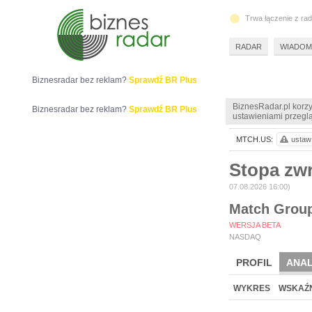
Trwa łączenie z ra
RADAR
WIADOM
Biznesradar bez reklam?
Sprawdź BR Plus
BiznesRadar.pl korzy
Biznesradar bez reklam?
Sprawdź BR Plus
ustawieniami przeglą
MTCH.US:
ustaw 
Stopa zw
07.08.2026 16:00)
Match Group
WERSJA BETA
NASDAQ
PROFIL
ANAL
WYKRES
WSKAŹN