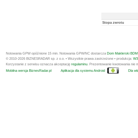
Stopa zwrotu
Notowania GPW opóźnione 15 min.
Notowania GPW/NC dostarcza
Dom Maklerski BDM 
© 2010-2026 BIZNESRADAR sp. z o.o. • Wszystkie prawa zastrzeżone • produkcja:
W3
Korzystanie z serwisu oznacza akceptację
regulaminu
. Prezentowanie kwotowania nie m
Mobilna wersja BiznesRadar.pl
Aplikacja dla systemu Android
Dla wła