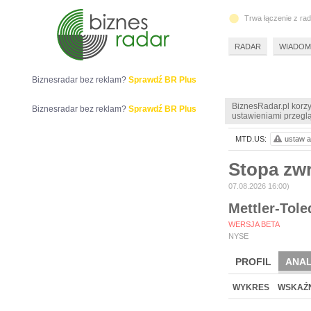
Trwa łączenie z ra
RADAR
WIADOM
Biznesradar bez reklam?
Sprawdź BR Plus
BiznesRadar.pl korzy
Biznesradar bez reklam?
Sprawdź BR Plus
ustawieniami przeglą
MTD.US:
ustaw a
Stopa zw
07.08.2026 16:00)
Mettler-Tole
WERSJA BETA
NYSE
PROFIL
ANAL
WYKRES
WSKAŹN