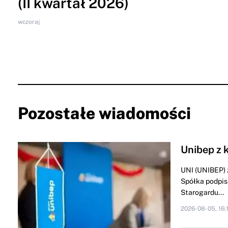
(II kwartał 2026)
wczoraj
Pozostałe wiadomości
Unibep z 
UNI (UNIBEP) 
Spółka podpis
Starogardu...
2026-08-05, 16: