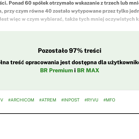
ci. Ponad 60 spółek otrzymało wskazanie z trzech lub mn
, przy czym równe 40 zostało wytypowane przez tylko jed
 Jest więc w czym wybierać, także tych mniej oczywistych
Pozostało 97% treści
łna treść opracowania jest dostępna dla użytkowni
BR Premium
i
BR MAX
EV
#ARCHICOM
#ATREM
#INPOST
#RYVU
#MFO