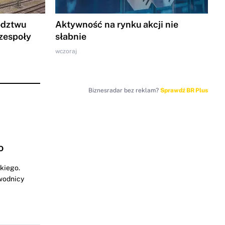
ództwu
Aktywność na rynku akcji nie
zespoły
słabnie
wczoraj
Biznesradar bez reklam?
Sprawdź BR Plus
o
kiego.
wodnicy