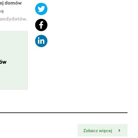
iej domów
ną
 kandydatów.
ków
Zobacz więcej