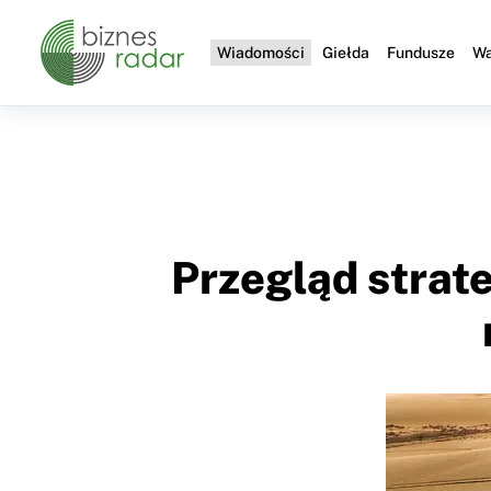
Wiadomości
Giełda
Fundusze
Wa
Przegląd strate