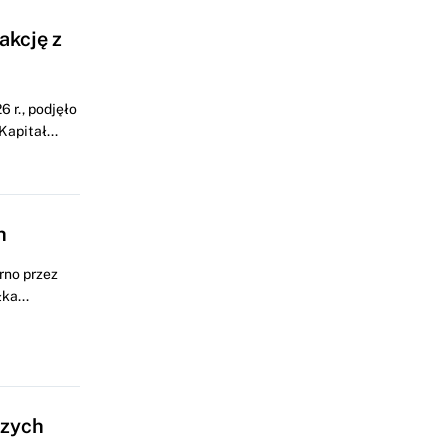
akcję z
 r., podjęło
apitał...
h
rno przez
ka...
czych