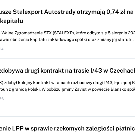
usze Stalexport Autostrady otrzymają 0,74 zł na 
 kapitału
Walne Zgromadzenie STX (STALEXP), które odbyło się 5 sierpnia 2026
wie obniżenia kapitału zakładowego spółki oraz zmiany jej statutu. K
04
dobywa drugi kontrakt na trasie I/43 w Czechac
 zdobył kolejny kontrakt w ramach rozbudowy drogi ‎I/43, łączącej B
oun z granicą Polski. W pobliżu gminy ‎Závist w powiecie Blansko spół
56
nie LPP w sprawie rzekomych zaległości płatni