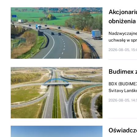
Akcjonari
obniżenia
Nadzwyczajne 
uchwałę w spra
2026-08-05, 15:
Budimex z
BDX (BUDIMEX)
Svitavy Lanškr
2026-08-05, 14:
Oświadcze