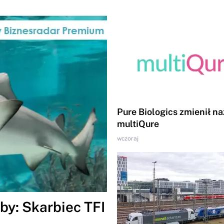
Pure Biologics zmienił n
multiQure
wczoraj
by: Skarbiec TFI