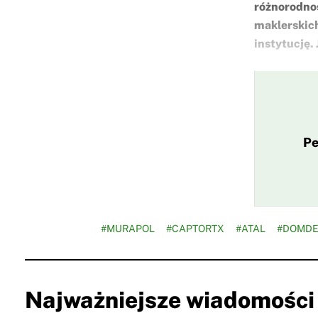
różnorodnoś
maklerskich
instytucję.
Pe
#MURAPOL
#CAPTORTX
#ATAL
#DOMD
Najważniejsze wiadomości