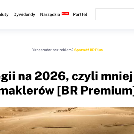
luty
Dywidendy
Narzędzia
Portfel
Biznesradar bez reklam?
Sprawdź BR Plus
gii na 2026, czyli mnie
maklerów [BR Premium