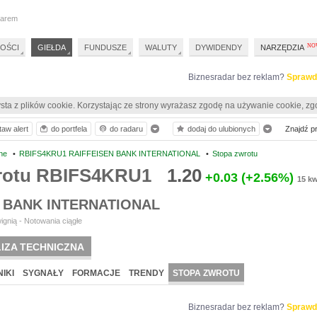
darem
OŚCI
GIEŁDA
FUNDUSZE
WALUTY
DYWIDENDY
NARZĘDZIA
Biznesradar bez reklam?
Sprawd
sta z plików cookie. Korzystając ze strony wyrażasz zgodę na używanie cookie, zg
taw alert
do portfela
do radaru
dodaj do ulubionych
Znajdź pro
ne
•
RBIFS4KRU1 RAIFFEISEN BANK INTERNATIONAL
•
Stopa zwrotu
rotu RBIFS4KRU1
1.20
+0.03
(+2.56%)
15 kw
 BANK INTERNATIONAL
ignią - Notowania ciągłe
IZA TECHNICZNA
IKI
SYGNAŁY
FORMACJE
TRENDY
STOPA ZWROTU
Biznesradar bez reklam?
Sprawd