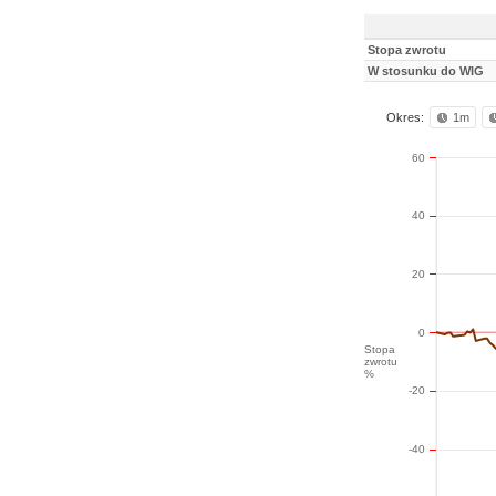
Stopa zwrotu
W stosunku do WIG
Okres:
1m
60
40
20
0
Stopa
zwrotu
%
-20
-40