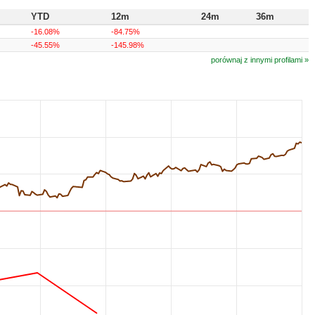
YTD
12m
24m
36m
-16.08%
-84.75%
-45.55%
-145.98%
porównaj z innymi profilami »