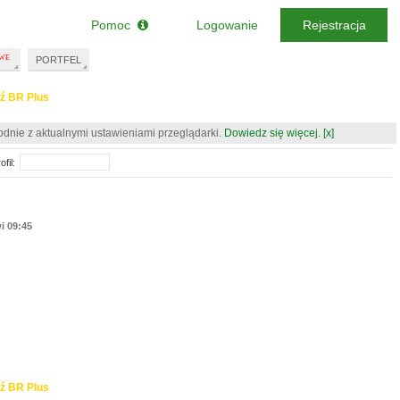
Pomoc
Logowanie
Rejestracja
PORTFEL
ź BR Plus
odnie z aktualnymi ustawieniami przeglądarki.
Dowiedz się więcej.
[x]
fil:
i 09:45
ź BR Plus