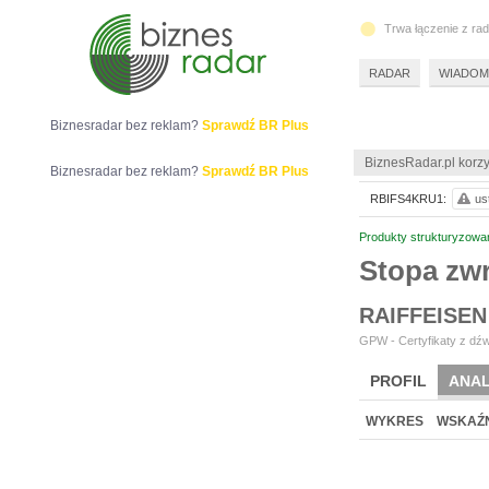
Trwa łączenie z ra
RADAR
WIADOM
Biznesradar bez reklam?
Sprawdź BR Plus
BiznesRadar.pl korzy
Biznesradar bez reklam?
Sprawdź BR Plus
RBIFS4KRU1:
us
Produkty strukturyzowa
Stopa zw
RAIFFEISEN
GPW - Certyfikaty z dźw
PROFIL
ANAL
WYKRES
WSKAŹN