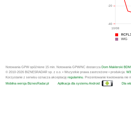
-20
-40
10/08
RCFL
WIG
Notowania GPW opóźnione 15 min.
Notowania GPW/NC dostarcza
Dom Maklerski BDM 
© 2010-2026 BIZNESRADAR sp. z o.o. • Wszystkie prawa zastrzeżone • produkcja:
W3
Korzystanie z serwisu oznacza akceptację
regulaminu
. Prezentowanie kwotowania nie m
Mobilna wersja BiznesRadar.pl
Aplikacja dla systemu Android
Dla wła