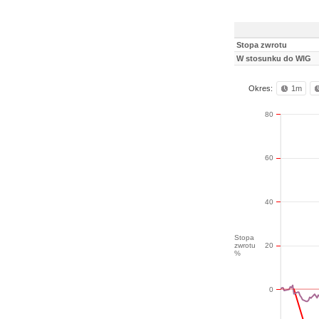
Stopa zwrotu
W stosunku do WIG
Okres:
1m
80
60
40
Stopa
zwrotu
20
%
0