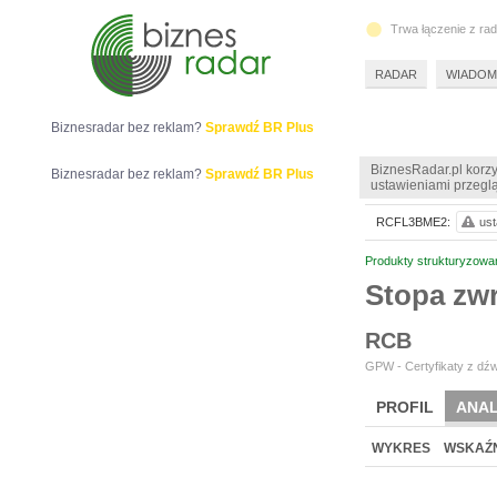
Trwa łączenie z ra
RADAR
WIADOM
Biznesradar bez reklam?
Sprawdź BR Plus
BiznesRadar.pl korzy
Biznesradar bez reklam?
Sprawdź BR Plus
ustawieniami przeglą
RCFL3BME2:
ust
Produkty strukturyzowa
Stopa z
RCB
GPW - Certyfikaty z dźw
PROFIL
ANAL
WYKRES
WSKAŹN